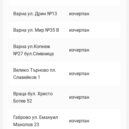
Варна ул. Дрин №13
изчерпан
Варна ул. Мир №35 В
изчерпан
Варна ул.Копнеж
изчерпан
№27 бул.Сливница
Велико Търново пл.
изчерпан
Славейков 1
Враца бул. Христо
изчерпан
Ботев 52
Габрово ул. Емануил
изчерпан
Манолов 23