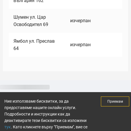
България 162
Шумен ул. Цар
изчерпан
Освободител 69
Ямбол ул. Преслав
изчерпан
64
Ние използваме бисквитки, за да
Приемам
предоставяме нашите онлайн услуги.
Подробности и инструкции как да
деактивирате тези бисквитки са изложени
тук
. Като кликнете върху "Приемам", вие се