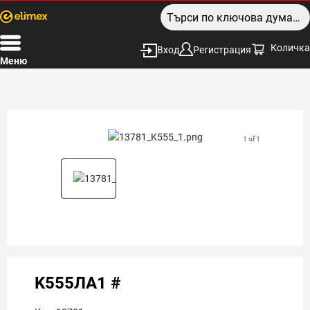
Количка
Вход
Регистрация
Меню
1 of 1
K555ЛА1 #