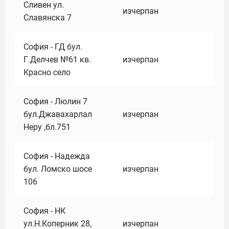
Сливен ул.
изчерпан
Славянска 7
София - ГД бул.
Г.Делчев №61 кв.
изчерпан
Красно село
София - Люлин 7
бул.Джавахарлал
изчерпан
Неру ,бл.751
София - Надежда
бул. Ломско шосе
изчерпан
106
София - НК
ул.Н.Коперник 28,
изчерпан