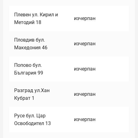
Плевен ул. Кирил и
изчерпан
Методий 18
Пловдив бул.
изчерпан
Македония 46
Попово бул.
изчерпан
България 99
Разград ул.Хан
изчерпан
Кубрат 1
Русе бул. Цар
изчерпан
Освободител 13