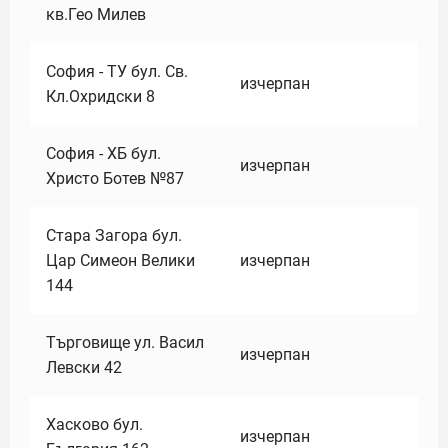
кв.Гео Милев
София - ТУ бул. Св.
изчерпан
Кл.Охридски 8
София - ХБ бул.
изчерпан
Христо Ботев №87
Стара Загора бул.
Цар Симеон Велики
изчерпан
144
Търговище ул. Васил
изчерпан
Левски 42
Хасково бул.
изчерпан