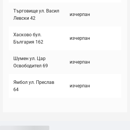
Търговище ул. Васил
изчерпан
Левски 42
Хасково бул.
изчерпан
България 162
Шумен ул. Цар
изчерпан
Освободител 69
Ямбол ул. Преслав
изчерпан
64