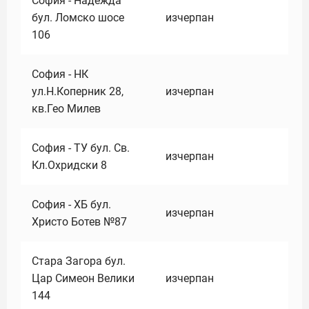
София - Надежда
бул. Ломско шосе
изчерпан
106
София - НК
ул.Н.Коперник 28,
изчерпан
кв.Гео Милев
София - ТУ бул. Св.
изчерпан
Кл.Охридски 8
София - ХБ бул.
изчерпан
Христо Ботев №87
Стара Загора бул.
Цар Симеон Велики
изчерпан
144