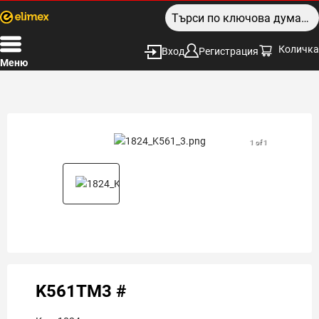
Количка
Вход
Регистрация
Меню
1 of 1
K561ТМ3 #