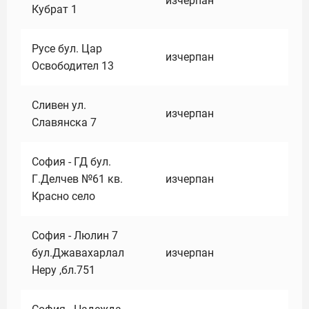
изчерпан
Кубрат 1
Русе бул. Цар
изчерпан
Освободител 13
Сливен ул.
изчерпан
Славянска 7
София - ГД бул.
Г.Делчев №61 кв.
изчерпан
Красно село
София - Люлин 7
бул.Джавахарлал
изчерпан
Неру ,бл.751