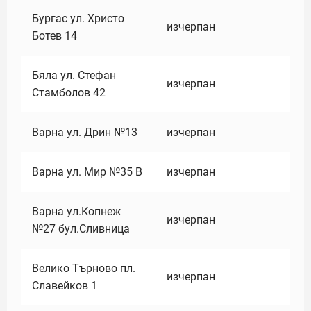
Бургас ул. Христо
изчерпан
Ботев 14
Бяла ул. Стефан
изчерпан
Стамболов 42
Варна ул. Дрин №13
изчерпан
Варна ул. Мир №35 В
изчерпан
Варна ул.Копнеж
изчерпан
№27 бул.Сливница
Велико Търново пл.
изчерпан
Славейков 1