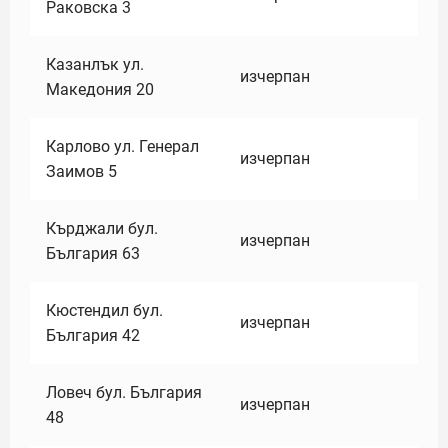
Раковска 3
Казанлък ул.
изчерпан
Македония 20
Карлово ул. Генерал
изчерпан
Заимов 5
Кърджали бул.
изчерпан
България 63
Кюстендил бул.
изчерпан
България 42
Ловеч бул. България
изчерпан
48