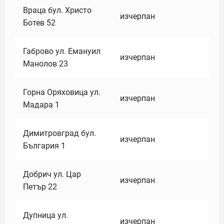
Враца бул. Христо
изчерпан
Ботев 52
Габрово ул. Емануил
изчерпан
Манолов 23
Горна Оряховица ул.
изчерпан
Мадара 1
Димитровград бул.
изчерпан
България 1
Добрич ул. Цар
изчерпан
Петър 22
Дупница ул.
изчерпан