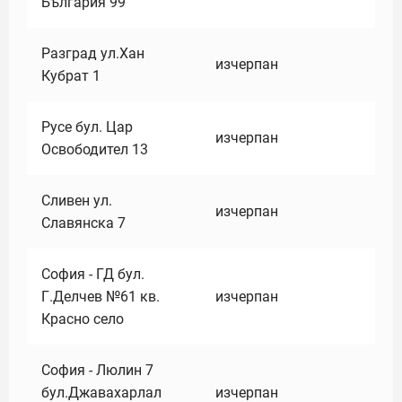
България 99
Разград ул.Хан
изчерпан
Кубрат 1
Русе бул. Цар
изчерпан
Освободител 13
Сливен ул.
изчерпан
Славянска 7
София - ГД бул.
Г.Делчев №61 кв.
изчерпан
Красно село
София - Люлин 7
бул.Джавахарлал
изчерпан