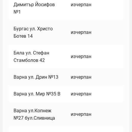
Димитър Йосифов
изчерпан
№1
Бургас ул. Христо
изчерпан
Ботев 14
Бяла ул. Стефан
изчерпан
Стамболов 42
Варна ул. Дрин №13
изчерпан
Варна ул. Мир №35 В
изчерпан
Варна ул.Копнеж
изчерпан
№27 бул.Сливница