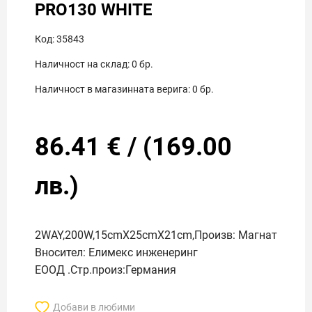
PRO130 WHITE
Код:
35843
Наличност на склад:
0
бр.
Наличност в магазинната верига:
0
бр.
86.41
€
/
(
169.00
лв.)
2WAY,200W,15cmX25cmX21cm,Произв: Магнат
Вносител: Елимекс инженеринг
ЕООД .Стр.произ:Германия
Добави в любими