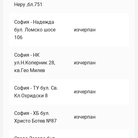
Неру ,бл.751
София - Надежда
бул. Ломско шосе
изчерпан
106
София - НК
ул.Н.Коперник 28,
изчерпан
кв.Гео Милев
София - ТУ бул. Св.
изчерпан
Кл.Охридски 8
София - ХБ бул.
изчерпан
Христо Ботев №87