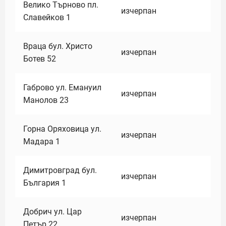
Велико Търново пл.
изчерпан
Славейков 1
Враца бул. Христо
изчерпан
Ботев 52
Габрово ул. Емануил
изчерпан
Манолов 23
Горна Оряховица ул.
изчерпан
Мадара 1
Димитровград бул.
изчерпан
България 1
Добрич ул. Цар
изчерпан
Петър 22