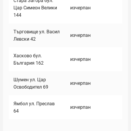
Стара Загора бул.
Цар Симеон Велики
изчерпан
144
Търговище ул. Васил
изчерпан
Левски 42
Хасково бул.
изчерпан
България 162
Шумен ул. Цар
изчерпан
Освободител 69
Ямбол ул. Преслав
изчерпан
64