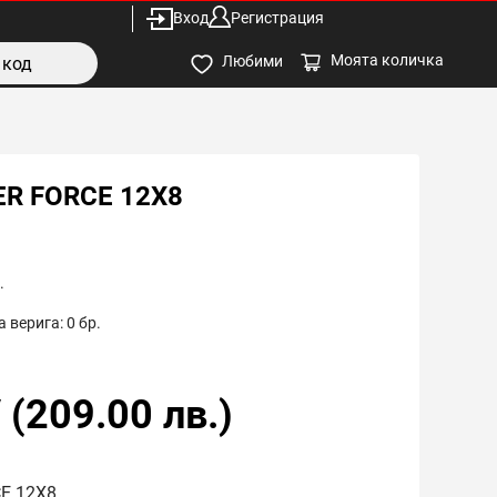
Вход
Регистрация
Моята количка
Любими
R FORCE 12X8
.
 верига:
0
бр.
/
(
209.00
лв.)
E 12X8