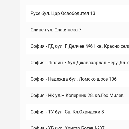
Русе бул. Цар Освободител 13
Сливен ул. Славянска 7
София - ГД бул. Г.Делчев №61 кв. Красно сел
София - Люлин 7 бул.Джавахарлал Неру ,бл.
София - Надежда бул. Ломско шосе 106
София - НК ул.Н.Коперник 28, кв.Гео Милев
София - ТУ бул. Св. Кл.Охридски 8
София - ХБ бул. Христо Ботев №87