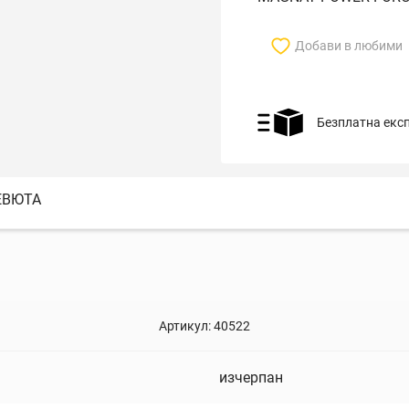
Добави в любими
Безплатна екс
ЕВЮТА
Артикул:
40522
изчерпан