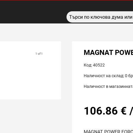
MAGNAT POWE
1 of 1
Код:
40522
Наличност на склад:
0
бр
Наличност в магазинната
106.86
€
MAGNAT POWER FORC