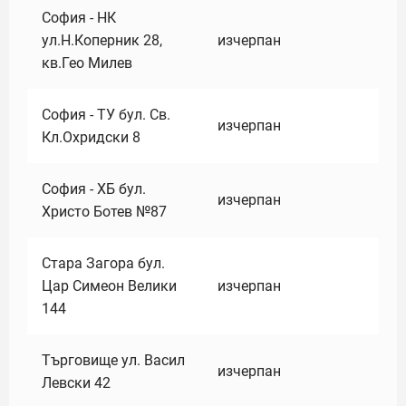
София - НК
ул.Н.Коперник 28,
изчерпан
кв.Гео Милев
София - ТУ бул. Св.
изчерпан
Кл.Охридски 8
София - ХБ бул.
изчерпан
Христо Ботев №87
Стара Загора бул.
Цар Симеон Велики
изчерпан
144
Търговище ул. Васил
изчерпан
Левски 42