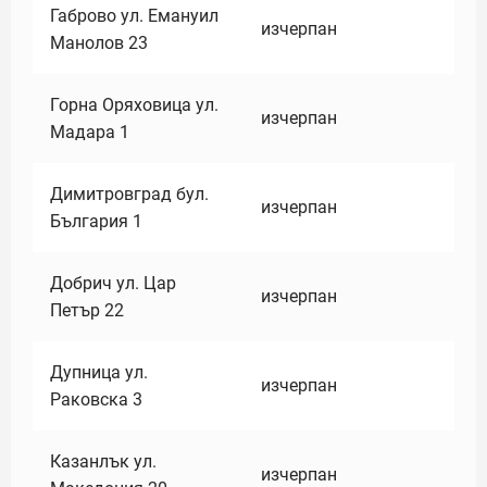
Габрово ул. Емануил
изчерпан
Манолов 23
Горна Оряховица ул.
изчерпан
Мадара 1
Димитровград бул.
изчерпан
България 1
Добрич ул. Цар
изчерпан
Петър 22
Дупница ул.
изчерпан
Раковска 3
Казанлък ул.
изчерпан