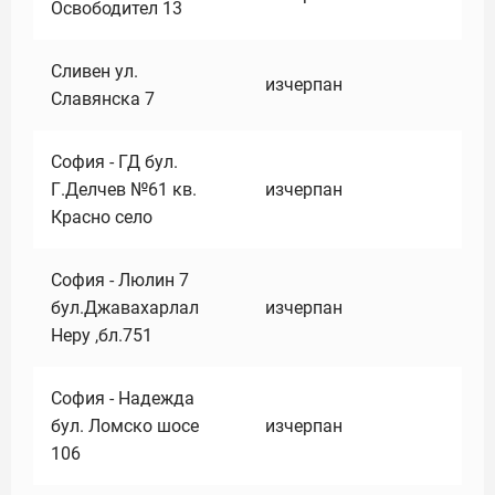
Освободител 13
Сливен ул.
изчерпан
Славянска 7
София - ГД бул.
Г.Делчев №61 кв.
изчерпан
Красно село
София - Люлин 7
бул.Джавахарлал
изчерпан
Неру ,бл.751
София - Надежда
бул. Ломско шосе
изчерпан
106