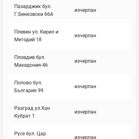
Пазарджик бул.
изчерпан
Г.Бенковски 66А
Плевен ул. Кирил и
изчерпан
Методий 18
Пловдив бул.
изчерпан
Македония 46
Попово бул.
изчерпан
България 99
Разград ул.Хан
изчерпан
Кубрат 1
Русе бул. Цар
изчерпан