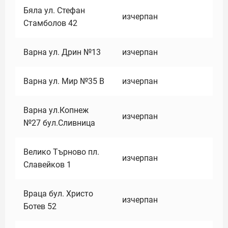
Бяла ул. Стефан
изчерпан
Стамболов 42
Варна ул. Дрин №13
изчерпан
Варна ул. Мир №35 В
изчерпан
Варна ул.Копнеж
изчерпан
№27 бул.Сливница
Велико Търново пл.
изчерпан
Славейков 1
Враца бул. Христо
изчерпан
Ботев 52