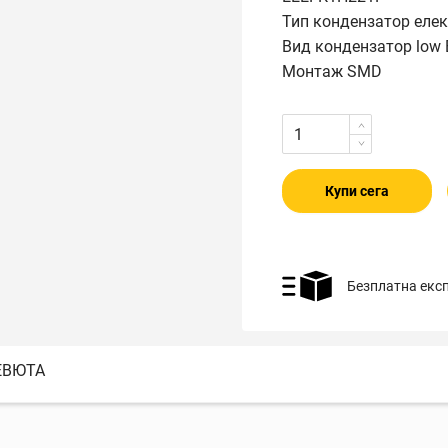
Тип кондензатор еле
Вид кондензатор low
Монтаж SMD
Купи сега
Безплатна екс
ЕВЮТА