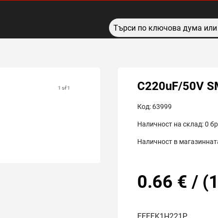
C220uF/50V S
1 of 1
Код:
63999
Наличност на склад:
0
бр
Наличност в магазинната
0.66
€
/
(
1
EEEFK1H221P