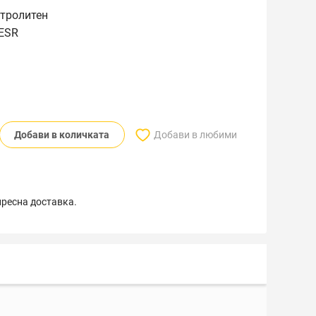
ктролитен
 ESR
Добави в количката
Добави в любими
пресна доставка.