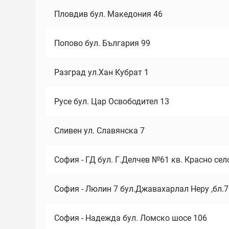
Пловдив бул. Македония 46
Попово бул. България 99
Разград ул.Хан Кубрат 1
Русе бул. Цар Освободител 13
Сливен ул. Славянска 7
София - ГД бул. Г.Делчев №61 кв. Красно сел
София - Люлин 7 бул.Джавахарлал Неру ,бл.
София - Надежда бул. Ломско шосе 106