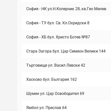
София - НК ул.Н.Коперник 28, кв.Гео Милев
София - ТУ бул. Св. Кл.Охридски 8
София - ХБ бул. Христо Ботев №87
Стара Загора бул. Цар Симеон Велики 144
Търговище ул. Васил Левски 42
Хасково бул. България 162
Шумен ул. Цар Освободител 69
Ямбол ул. Преслав 64