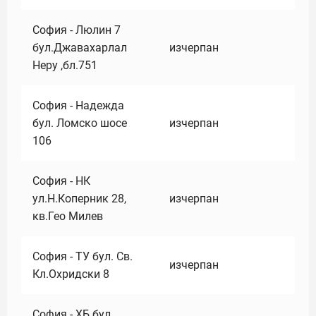
София - Люлин 7
бул.Джавахарлал
изчерпан
Неру ,бл.751
София - Надежда
бул. Ломско шосе
изчерпан
106
София - НК
ул.Н.Коперник 28,
изчерпан
кв.Гео Милев
София - ТУ бул. Св.
изчерпан
Кл.Охридски 8
София - ХБ бул.