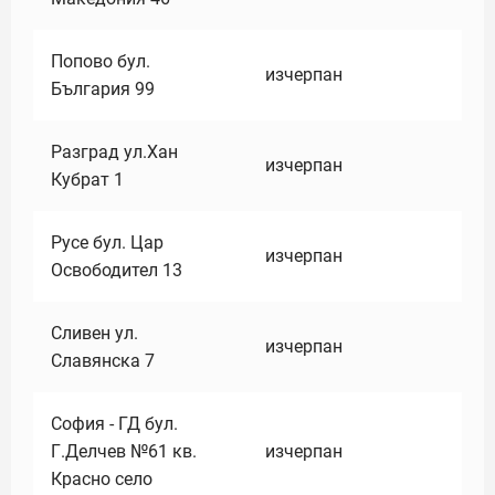
Попово бул.
изчерпан
България 99
Разград ул.Хан
изчерпан
Кубрат 1
Русе бул. Цар
изчерпан
Освободител 13
Сливен ул.
изчерпан
Славянска 7
София - ГД бул.
Г.Делчев №61 кв.
изчерпан
Красно село