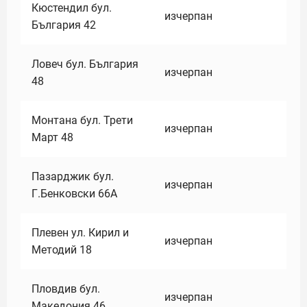
Кюстендил бул.
изчерпан
България 42
Ловеч бул. България
изчерпан
48
Монтана бул. Трети
изчерпан
Март 48
Пазарджик бул.
изчерпан
Г.Бенковски 66А
Плевен ул. Кирил и
изчерпан
Методий 18
Пловдив бул.
изчерпан
Македония 46