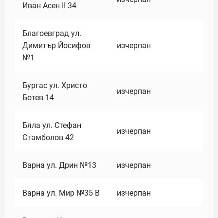
Иван Асен II 34
Благоевград ул.
Димитър Йосифов
изчерпан
№1
Бургас ул. Христо
изчерпан
Ботев 14
Бяла ул. Стефан
изчерпан
Стамболов 42
Варна ул. Дрин №13
изчерпан
Варна ул. Мир №35 В
изчерпан