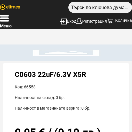
Количка
Вход
Регистрация
Меню
C0603 22uF/6.3V X5R
Код:
66558
Наличност на склад:
0
бр.
Наличност в магазинната верига:
0
бр.