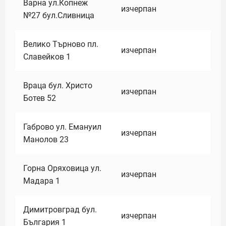
Варна ул.Копнеж
изчерпан
№27 бул.Сливница
Велико Търново пл.
изчерпан
Славейков 1
Враца бул. Христо
изчерпан
Ботев 52
Габрово ул. Емануил
изчерпан
Манолов 23
Горна Оряховица ул.
изчерпан
Мадара 1
Димитровград бул.
изчерпан
България 1