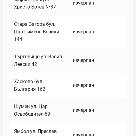
изчерпан
Христо Ботев №87
Стара Загора бул.
Цар Симеон Велики
изчерпан
144
Търговище ул. Васил
изчерпан
Левски 42
Хасково бул.
изчерпан
България 162
Шумен ул. Цар
изчерпан
Освободител 69
Ямбол ул. Преслав
изчерпан