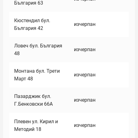
България 63
Кюстендил бул.
изчерпан
България 42
Ловеч бул. България
изчерпан
48
Монтана бул. Трети
изчерпан
Март 48
Пазарджик бул.
изчерпан
Г.Бенковски 66А
Плевен ул. Кирил и
изчерпан
Методий 18