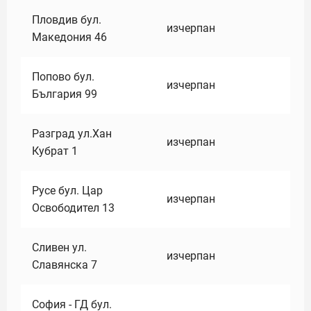
Пловдив бул.
изчерпан
Македония 46
Попово бул.
изчерпан
България 99
Разград ул.Хан
изчерпан
Кубрат 1
Русе бул. Цар
изчерпан
Освободител 13
Сливен ул.
изчерпан
Славянска 7
София - ГД бул.