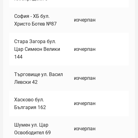
София - ХБ бул.
изчерпан
Христо Ботев №87
Стара Загора бул.
Цар Симеон Велики
изчерпан
144
Търговище ул. Васил
изчерпан
Левски 42
Хасково бул.
изчерпан
България 162
Шумен ул. Цар
изчерпан
Освободител 69