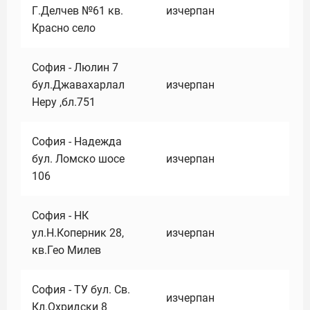
Г.Делчев №61 кв.
изчерпан
Красно село
София - Люлин 7
бул.Джавахарлал
изчерпан
Неру ,бл.751
София - Надежда
бул. Ломско шосе
изчерпан
106
София - НК
ул.Н.Коперник 28,
изчерпан
кв.Гео Милев
София - ТУ бул. Св.
изчерпан
Кл.Охридски 8