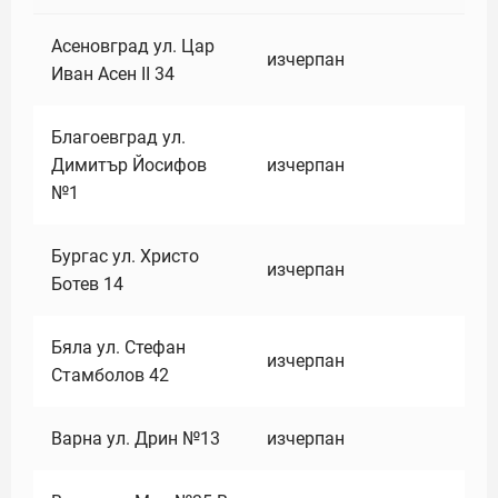
Асеновград ул. Цар
изчерпан
Иван Асен II 34
Благоевград ул.
Димитър Йосифов
изчерпан
№1
Бургас ул. Христо
изчерпан
Ботев 14
Бяла ул. Стефан
изчерпан
Стамболов 42
Варна ул. Дрин №13
изчерпан