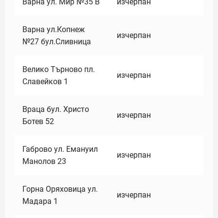
Варна ул. Мир №35 В
изчерпан
Варна ул.Копнеж
изчерпан
№27 бул.Сливница
Велико Търново пл.
изчерпан
Славейков 1
Враца бул. Христо
изчерпан
Ботев 52
Габрово ул. Емануил
изчерпан
Манолов 23
Горна Оряховица ул.
изчерпан
Мадара 1