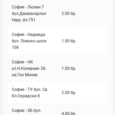
София - Люлин 7
бул.Джавахарлал
2.00
бр.
Неру ,бл.751
София - Надежда
бул. Ломско шосе
1.00
бр.
106
София - НК
ул.Н.Коперник 28,
1.00
бр.
кв.Гео Милев
София - ТУ бул. Св.
2.00
бр.
Кл.Охридски 8
София - ХБ бул.
4.00
бр.