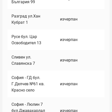
България 99
Разград ул.Хан
изчерпан
Кубрат 1
Русе бул. Цар
изчерпан
Освободител 13
Сливен ул.
изчерпан
Славянска 7
София - ГД бул.
Г.Делчев №61 кв.
изчерпан
Красно село
София - Люлин 7
бул.Джавахарлал
изчерпан