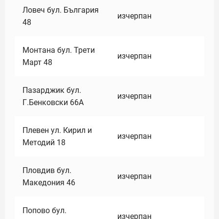
Ловеч бул. България
изчерпан
48
Монтана бул. Трети
изчерпан
Март 48
Пазарджик бул.
изчерпан
Г.Бенковски 66А
Плевен ул. Кирил и
изчерпан
Методий 18
Пловдив бул.
изчерпан
Македония 46
Попово бул.
изчерпан