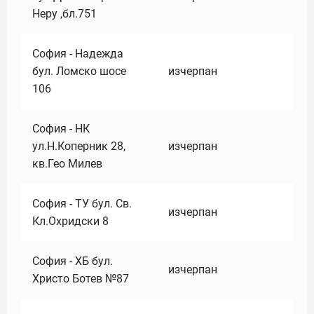
Неру ,бл.751
София - Надежда
бул. Ломско шосе
изчерпан
106
София - НК
ул.Н.Коперник 28,
изчерпан
кв.Гео Милев
София - ТУ бул. Св.
изчерпан
Кл.Охридски 8
София - ХБ бул.
изчерпан
Христо Ботев №87