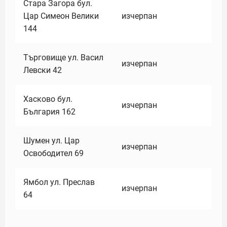
Стара Загора бул.
Цар Симеон Велики
изчерпан
144
Търговище ул. Васил
изчерпан
Левски 42
Хасково бул.
изчерпан
България 162
Шумен ул. Цар
изчерпан
Освободител 69
Ямбол ул. Преслав
изчерпан
64