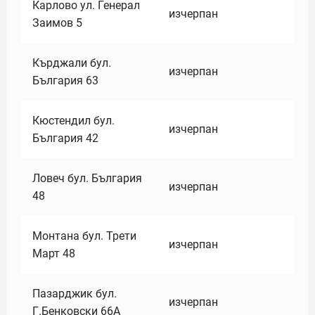
Карлово ул. Генерал
изчерпан
Заимов 5
Кърджали бул.
изчерпан
България 63
Кюстендил бул.
изчерпан
България 42
Ловеч бул. България
изчерпан
48
Монтана бул. Трети
изчерпан
Март 48
Пазарджик бул.
изчерпан
Г.Бенковски 66А