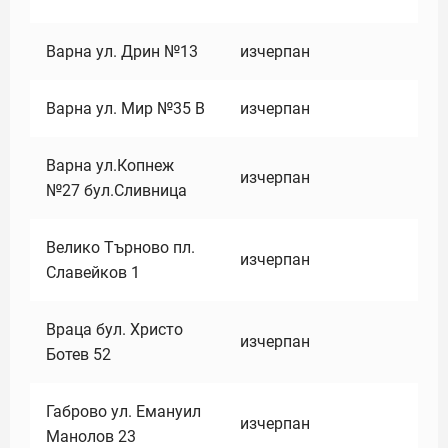
Варна ул. Дрин №13
изчерпан
Варна ул. Мир №35 В
изчерпан
Варна ул.Копнеж
изчерпан
№27 бул.Сливница
Велико Търново пл.
изчерпан
Славейков 1
Враца бул. Христо
изчерпан
Ботев 52
Габрово ул. Емануил
изчерпан
Манолов 23