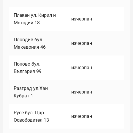
Плевен ул. Кирил и
изчерпан
Методий 18
Пловдив бул.
изчерпан
Македония 46
Попово бул.
изчерпан
България 99
Разград ул.Хан
изчерпан
Кубрат 1
Русе бул. Цар
изчерпан
Освободител 13