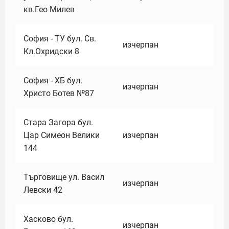
кв.Гео Милев
София - ТУ бул. Св.
изчерпан
Кл.Охридски 8
София - ХБ бул.
изчерпан
Христо Ботев №87
Стара Загора бул.
Цар Симеон Велики
изчерпан
144
Търговище ул. Васил
изчерпан
Левски 42
Хасково бул.
изчерпан