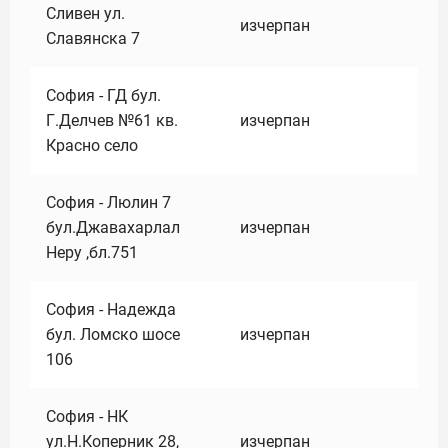
Сливен ул.
изчерпан
Славянска 7
София - ГД бул.
Г.Делчев №61 кв.
изчерпан
Красно село
София - Люлин 7
бул.Джавахарлал
изчерпан
Неру ,бл.751
София - Надежда
бул. Ломско шосе
изчерпан
106
София - НК
ул.Н.Коперник 28,
изчерпан