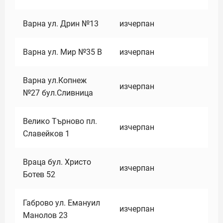
Варна ул. Дрин №13
изчерпан
Варна ул. Мир №35 В
изчерпан
Варна ул.Копнеж
изчерпан
№27 бул.Сливница
Велико Търново пл.
изчерпан
Славейков 1
Враца бул. Христо
изчерпан
Ботев 52
Габрово ул. Емануил
изчерпан
Манолов 23