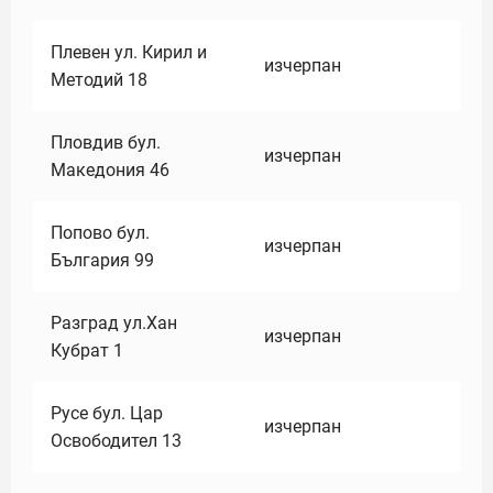
Плевен ул. Кирил и
изчерпан
Методий 18
Пловдив бул.
изчерпан
Македония 46
Попово бул.
изчерпан
България 99
Разград ул.Хан
изчерпан
Кубрат 1
Русе бул. Цар
изчерпан
Освободител 13