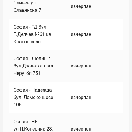
Сливен ул.
изчерпан
Славянска 7
София - ГД бул.
Г.Делчев №61 кв.
изчерпан
Красно село
София - Люлин 7
бул.Джавахарлал
изчерпан
Неру ,бл.751
София - Надежда
бул. Ломско шосе
изчерпан
106
София - НК
ул.Н.Коперник 28,
изчерпан