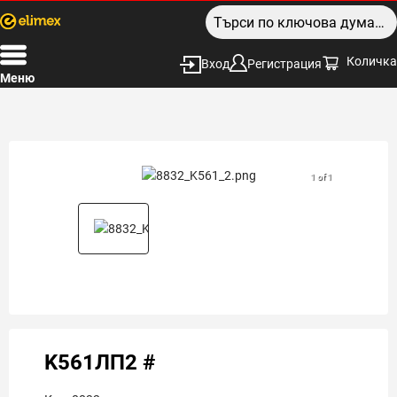
Количка
Вход
Регистрация
Меню
1 of 1
K561ЛП2 #