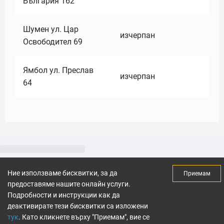
България 162
Шумен ул. Цар
изчерпан
Освободител 69
Ямбол ул. Преслав
изчерпан
64
Ние използваме бисквитки, за да
Приемам
предоставяме нашите онлайн услуги.
Подробности и инструкции как да
деактивирате тези бисквитки са изложени
тук
. Като кликнете върху "Приемам", вие се