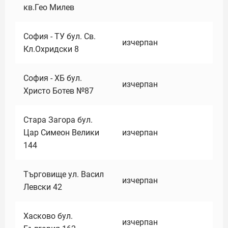
кв.Гео Милев
София - ТУ бул. Св.
изчерпан
Кл.Охридски 8
София - ХБ бул.
изчерпан
Христо Ботев №87
Стара Загора бул.
Цар Симеон Велики
изчерпан
144
Търговище ул. Васил
изчерпан
Левски 42
Хасково бул.
изчерпан