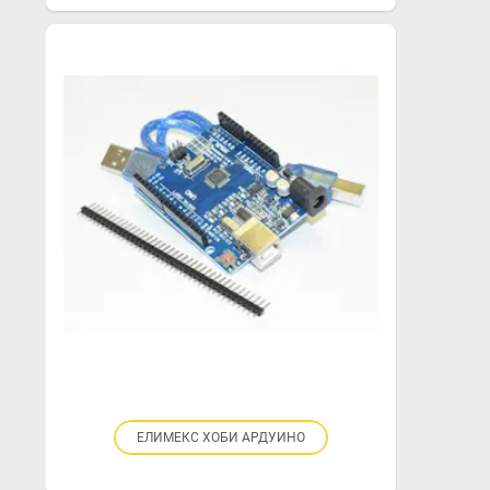
Title
Role
ЕЛИМЕКС ХОБИ АРДУИНО