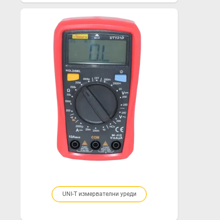
Title
Role
UNI-T измервателни уреди