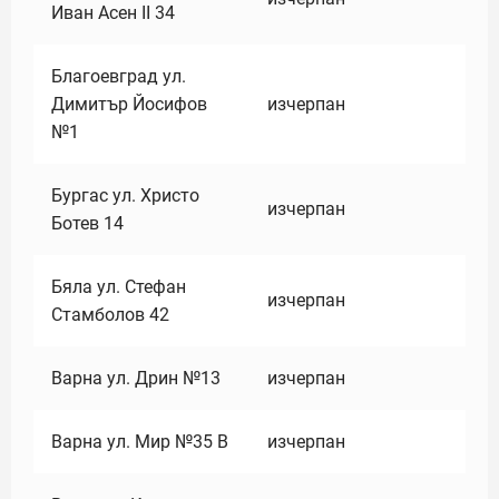
Иван Асен II 34
Благоевград ул.
Димитър Йосифов
изчерпан
№1
Бургас ул. Христо
изчерпан
Ботев 14
Бяла ул. Стефан
изчерпан
Стамболов 42
Варна ул. Дрин №13
изчерпан
Варна ул. Мир №35 В
изчерпан