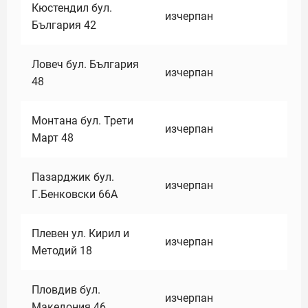
Кюстендил бул.
изчерпан
България 42
Ловеч бул. България
изчерпан
48
Монтана бул. Трети
изчерпан
Март 48
Пазарджик бул.
изчерпан
Г.Бенковски 66А
Плевен ул. Кирил и
изчерпан
Методий 18
Пловдив бул.
изчерпан
Македония 46