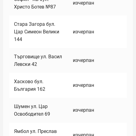
изчерпан
Христо Ботев №87
Стара Загора бул.
Цар Симеон Велики
изчерпан
144
Търговище ул. Васил
изчерпан
Левски 42
Хасково бул.
изчерпан
България 162
Шумен ул. Цар
изчерпан
Освободител 69
Ямбол ул. Преслав
изчерпан