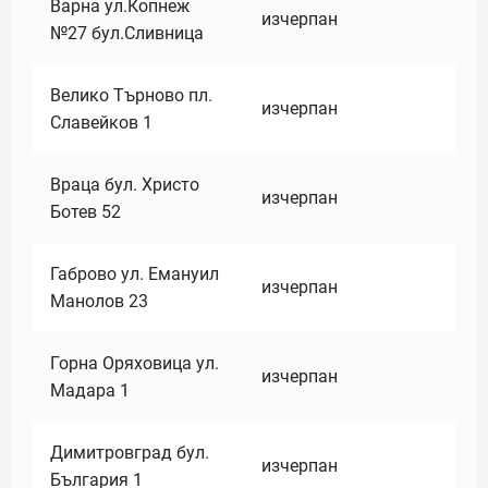
Варна ул.Копнеж
изчерпан
№27 бул.Сливница
Велико Търново пл.
изчерпан
Славейков 1
Враца бул. Христо
изчерпан
Ботев 52
Габрово ул. Емануил
изчерпан
Манолов 23
Горна Оряховица ул.
изчерпан
Мадара 1
Димитровград бул.
изчерпан
България 1