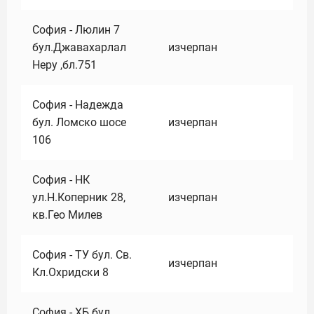
София - Люлин 7
бул.Джавахарлал
изчерпан
Неру ,бл.751
София - Надежда
бул. Ломско шосе
изчерпан
106
София - НК
ул.Н.Коперник 28,
изчерпан
кв.Гео Милев
София - ТУ бул. Св.
изчерпан
Кл.Охридски 8
София - ХБ бул.