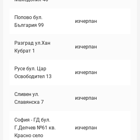
Попово бул.
изчерпан
България 99
Разград ул.Хан
изчерпан
Кубрат 1
Русе бул. Цар
изчерпан
Освободител 13
Сливен ул.
изчерпан
Славянска 7
София - ГД бул.
Г.Делчев №61 кв.
изчерпан
Красно село