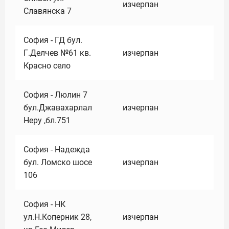
изчерпан
Славянска 7
София - ГД бул.
Г.Делчев №61 кв.
изчерпан
Красно село
София - Люлин 7
бул.Джавахарлал
изчерпан
Неру ,бл.751
София - Надежда
бул. Ломско шосе
изчерпан
106
София - НК
ул.Н.Коперник 28,
изчерпан