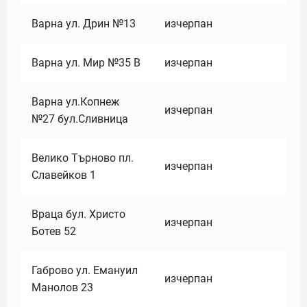
Варна ул. Дрин №13
изчерпан
Варна ул. Мир №35 В
изчерпан
Варна ул.Копнеж
изчерпан
№27 бул.Сливница
Велико Търново пл.
изчерпан
Славейков 1
Враца бул. Христо
изчерпан
Ботев 52
Габрово ул. Емануил
изчерпан
Манолов 23