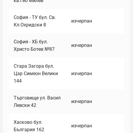
кв.Гео Милев
София - ТУ бул. Св.
изчерпан
Кл.Охридски 8
София - ХБ бул.
изчерпан
Христо Ботев №87
Стара Загора бул.
Цар Симеон Велики
изчерпан
144
Търговище ул. Васил
изчерпан
Левски 42
Хасково бул.
изчерпан
България 162