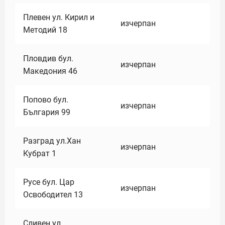
Плевен ул. Кирил и
изчерпан
Методий 18
Пловдив бул.
изчерпан
Македония 46
Попово бул.
изчерпан
България 99
Разград ул.Хан
изчерпан
Кубрат 1
Русе бул. Цар
изчерпан
Освободител 13
Сливен ул.