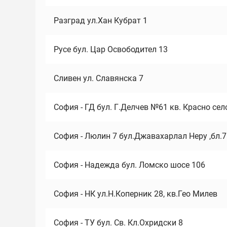
Разград ул.Хан Кубрат 1
Русе бул. Цар Освободител 13
Сливен ул. Славянска 7
София - ГД бул. Г.Делчев №61 кв. Красно сел
София - Люлин 7 бул.Джавахарлал Неру ,бл.
София - Надежда бул. Ломско шосе 106
София - НК ул.Н.Коперник 28, кв.Гео Милев
София - ТУ бул. Св. Кл.Охридски 8