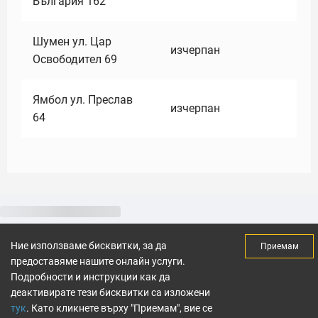
България 162
Шумен ул. Цар
изчерпан
Освободител 69
Ямбол ул. Преслав
изчерпан
64
Ние използваме бисквитки, за да
Приемам
предоставяме нашите онлайн услуги.
Подробности и инструкции как да
деактивирате тези бисквитки са изложени
тук
. Като кликнете върху "Приемам", вие се