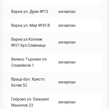
Варна ул. Дрин №13
изчерпан
Варна ул. Мир №35 В
изчерпан
Варна ул.Копнеж
изчерпан
№27 бул.Сливница
Велико Търново пл.
изчерпан
Славейков 1
Враца бул. Христо
изчерпан
Ботев 52
Габрово ул. Емануил
изчерпан
Манолов 23