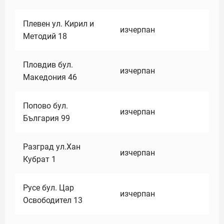
Плевен ул. Кирил и
изчерпан
Методий 18
Пловдив бул.
изчерпан
Македония 46
Попово бул.
изчерпан
България 99
Разград ул.Хан
изчерпан
Кубрат 1
Русе бул. Цар
изчерпан
Освободител 13