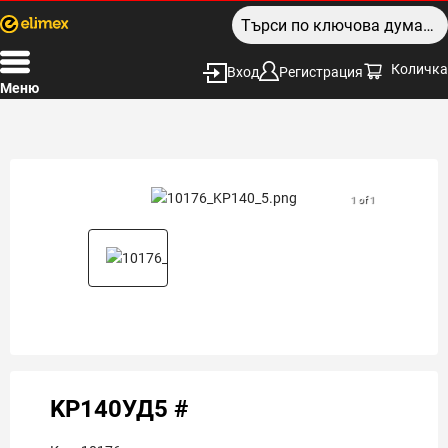
Количка
Вход
Регистрация
Меню
1 of 1
KP140УД5 #