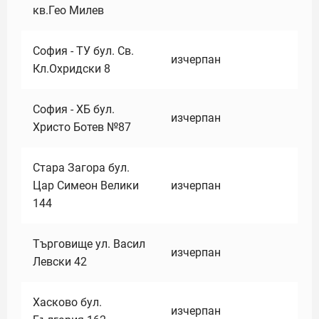
кв.Гео Милев
София - ТУ бул. Св.
изчерпан
Кл.Охридски 8
София - ХБ бул.
изчерпан
Христо Ботев №87
Стара Загора бул.
Цар Симеон Велики
изчерпан
144
Търговище ул. Васил
изчерпан
Левски 42
Хасково бул.
изчерпан