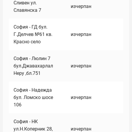
Сливен ул.
изчерпан
Славянска 7
София - ГД бул.
Г.Делчев №61 кв.
изчерпан
Красно село
София - Люлин 7
бул.Джавахарлал
изчерпан
Неру ,бл.751
София - Надежда
бул. Ломско шосе
изчерпан
106
София - НК
ул.Н.Коперник 28,
изчерпан