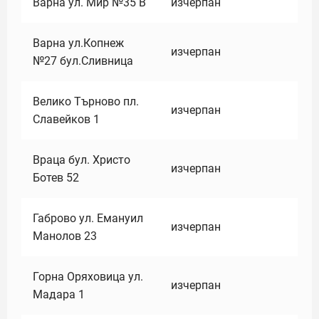
Варна ул. Мир №35 В
изчерпан
Варна ул.Копнеж
изчерпан
№27 бул.Сливница
Велико Търново пл.
изчерпан
Славейков 1
Враца бул. Христо
изчерпан
Ботев 52
Габрово ул. Емануил
изчерпан
Манолов 23
Горна Оряховица ул.
изчерпан
Мадара 1