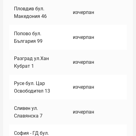
Пловдив бул.
изчерпан
Македония 46
Попово бул.
изчерпан
България 99
Разград ул.Хан
изчерпан
Кубрат 1
Русе бул. Цар
изчерпан
Освободител 13
Сливен ул.
изчерпан
Славянска 7
София - ГД бул.