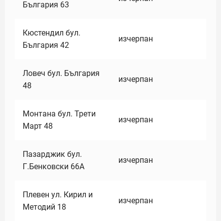
България 63
Кюстендил бул.
изчерпан
България 42
Ловеч бул. България
изчерпан
48
Монтана бул. Трети
изчерпан
Март 48
Пазарджик бул.
изчерпан
Г.Бенковски 66А
Плевен ул. Кирил и
изчерпан
Методий 18