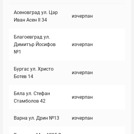
Асеновград ул. Цар
изчерпан
Иван Асен II 34
Благоевград ул.
Димитър Йосифов
изчерпан
№1
Бургас ул. Христо
изчерпан
Ботев 14
Бяла ул. Стефан
изчерпан
Стамболов 42
Варна ул. Дрин №13
изчерпан