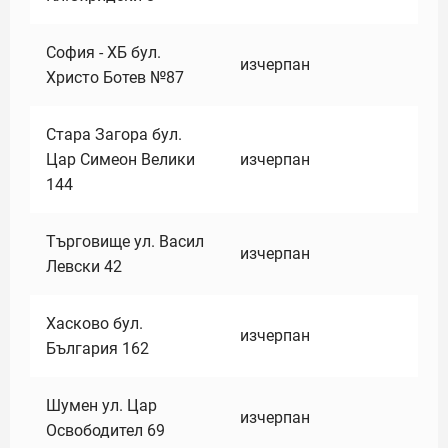
София - ХБ бул.
изчерпан
Христо Ботев №87
Стара Загора бул.
Цар Симеон Велики
изчерпан
144
Търговище ул. Васил
изчерпан
Левски 42
Хасково бул.
изчерпан
България 162
Шумен ул. Цар
изчерпан
Освободител 69