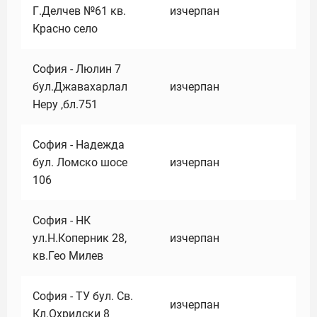
Г.Делчев №61 кв.
изчерпан
Красно село
София - Люлин 7
бул.Джавахарлал
изчерпан
Неру ,бл.751
София - Надежда
бул. Ломско шосе
изчерпан
106
София - НК
ул.Н.Коперник 28,
изчерпан
кв.Гео Милев
София - ТУ бул. Св.
изчерпан
Кл.Охридски 8