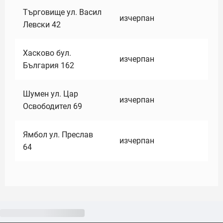
Търговище ул. Васил
изчерпан
Левски 42
Хасково бул.
изчерпан
България 162
Шумен ул. Цар
изчерпан
Освободител 69
Ямбол ул. Преслав
изчерпан
64