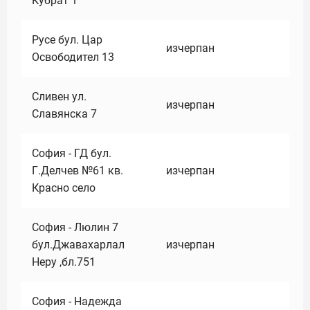
Кубрат 1
Русе бул. Цар
изчерпан
Освободител 13
Сливен ул.
изчерпан
Славянска 7
София - ГД бул.
Г.Делчев №61 кв.
изчерпан
Красно село
София - Люлин 7
бул.Джавахарлал
изчерпан
Неру ,бл.751
София - Надежда