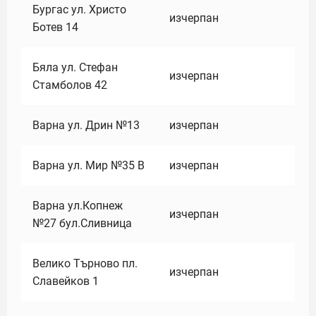
Бургас ул. Христо
изчерпан
Ботев 14
Бяла ул. Стефан
изчерпан
Стамболов 42
Варна ул. Дрин №13
изчерпан
Варна ул. Мир №35 В
изчерпан
Варна ул.Копнеж
изчерпан
№27 бул.Сливница
Велико Търново пл.
изчерпан
Славейков 1