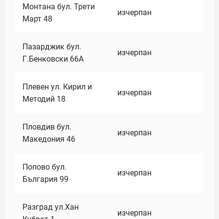
Монтана бул. Трети
изчерпан
Март 48
Пазарджик бул.
изчерпан
Г.Бенковски 66А
Плевен ул. Кирил и
изчерпан
Методий 18
Пловдив бул.
изчерпан
Македония 46
Попово бул.
изчерпан
България 99
Разград ул.Хан
изчерпан