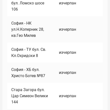
бул. Ломско шосе
изчерпан
106
София - НК
ул.Н.Коперник 28,
изчерпан
кв.Гео Милев
София - ТУ бул. Св.
изчерпан
Кл.Охридски 8
София - ХБ бул.
изчерпан
Христо Ботев №87
Стара Загора бул.
Цар Симеон Велики
изчерпан
144