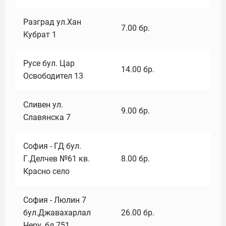
Разград ул.Хан
7.00
бр.
Кубрат 1
Русе бул. Цар
14.00
бр.
Освободител 13
Сливен ул.
9.00
бр.
Славянска 7
София - ГД бул.
Г.Делчев №61 кв.
8.00
бр.
Красно село
София - Люлин 7
бул.Джавахарлал
26.00
бр.
Неру ,бл.751