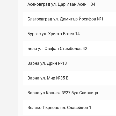
Асеновград ул. Цар Иван Асен II 34
Благоевград ул. Димитър Йосифов №1
Бургас ул. Христо Ботев 14
Бяла ул. Стефан Стамболов 42
Варна ул. Дрин №13
Варна ул. Мир №35 В
Варна ул.Копнеж №27 бул.Сливница
Велико Търново пл. Славейков 1