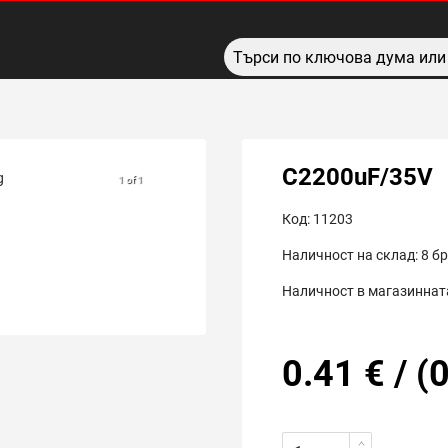
C2200uF/35V
1 of 1
Код:
11203
Наличност на склад:
8
бр
Наличност в магазинната
0.41
€
/
(
0