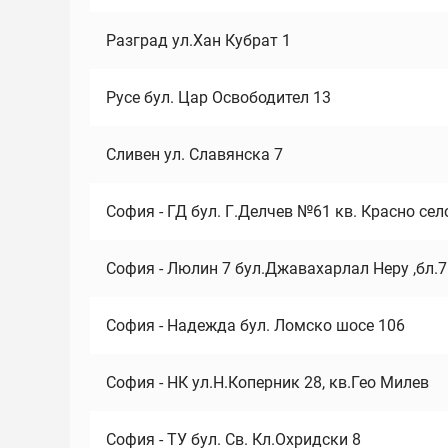
Разград ул.Хан Кубрат 1
Русе бул. Цар Освободител 13
Сливен ул. Славянска 7
София - ГД бул. Г.Делчев №61 кв. Красно сел
София - Люлин 7 бул.Джавахарлал Неру ,бл.
София - Надежда бул. Ломско шосе 106
София - НК ул.Н.Коперник 28, кв.Гео Милев
София - ТУ бул. Св. Кл.Охридски 8