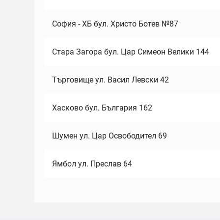
София - ХБ бул. Христо Ботев №87
Стара Загора бул. Цар Симеон Велики 144
Търговище ул. Васил Левски 42
Хасково бул. България 162
Шумен ул. Цар Освободител 69
Ямбол ул. Преслав 64