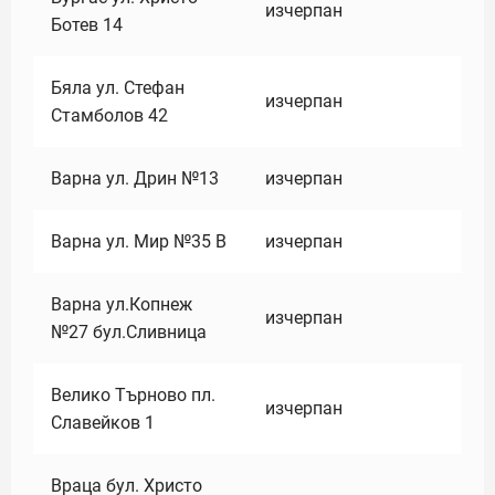
изчерпан
Ботев 14
Бяла ул. Стефан
изчерпан
Стамболов 42
Варна ул. Дрин №13
изчерпан
Варна ул. Мир №35 В
изчерпан
Варна ул.Копнеж
изчерпан
№27 бул.Сливница
Велико Търново пл.
изчерпан
Славейков 1
Враца бул. Христо