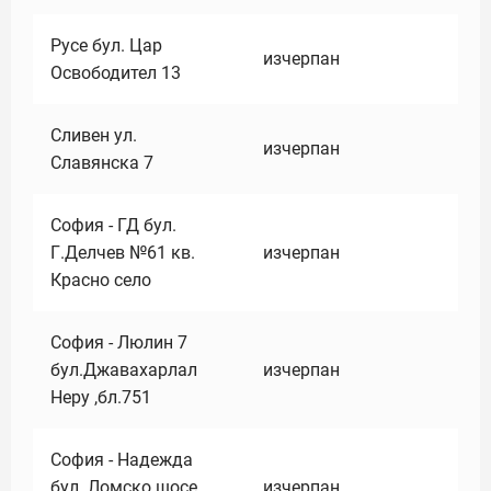
Русе бул. Цар
изчерпан
Освободител 13
Сливен ул.
изчерпан
Славянска 7
София - ГД бул.
Г.Делчев №61 кв.
изчерпан
Красно село
София - Люлин 7
бул.Джавахарлал
изчерпан
Неру ,бл.751
София - Надежда
бул. Ломско шосе
изчерпан