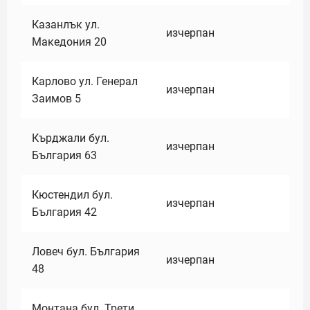
Казанлък ул.
изчерпан
Македония 20
Карлово ул. Генерал
изчерпан
Заимов 5
Кърджали бул.
изчерпан
България 63
Кюстендил бул.
изчерпан
България 42
Ловеч бул. България
изчерпан
48
Монтана бул. Трети