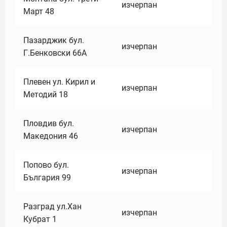
изчерпан
Март 48
Пазарджик бул.
изчерпан
Г.Бенковски 66А
Плевен ул. Кирил и
изчерпан
Методий 18
Пловдив бул.
изчерпан
Македония 46
Попово бул.
изчерпан
България 99
Разград ул.Хан
изчерпан
Кубрат 1