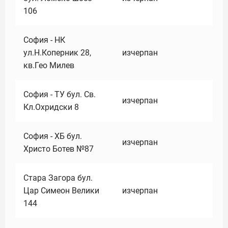
106
София - НК
ул.Н.Коперник 28,
изчерпан
кв.Гео Милев
София - ТУ бул. Св.
изчерпан
Кл.Охридски 8
София - ХБ бул.
изчерпан
Христо Ботев №87
Стара Загора бул.
Цар Симеон Велики
изчерпан
144