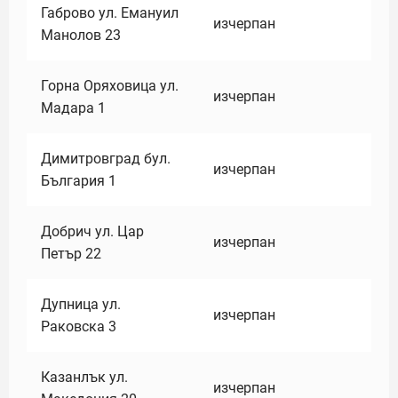
Габрово ул. Емануил
изчерпан
Манолов 23
Горна Оряховица ул.
изчерпан
Мадара 1
Димитровград бул.
изчерпан
България 1
Добрич ул. Цар
изчерпан
Петър 22
Дупница ул.
изчерпан
Раковска 3
Казанлък ул.
изчерпан