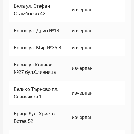
Бяла ул. Стефан
изчерпан
Стамболов 42
Варна ул. Дрин №13
изчерпан
Варна ул. Мир №35 В
изчерпан
Варна ул.Копнеж
изчерпан
№27 бул.Сливница
Велико Търново пл.
изчерпан
Славейков 1
Враца бул. Христо
изчерпан
Ботев 52