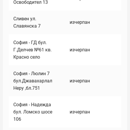
Освободител 13
Сливен ул.
изчерпан
Славянска 7
София - ГД бул.
Г.Делчев №61 кв.
изчерпан
Красно село
София - Люлин 7
бул.Джавахарлал
изчерпан
Неру ,бл.751
София - Надежда
бул. Ломско шосе
изчерпан
106