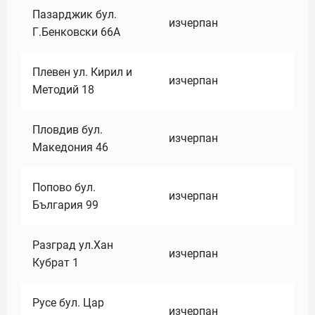
Пазарджик бул.
изчерпан
Г.Бенковски 66А
Плевен ул. Кирил и
изчерпан
Методий 18
Пловдив бул.
изчерпан
Македония 46
Попово бул.
изчерпан
България 99
Разград ул.Хан
изчерпан
Кубрат 1
Русе бул. Цар
изчерпан