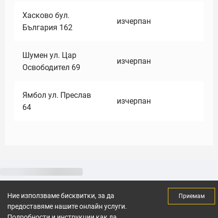
Хасково бул.
изчерпан
България 162
Шумен ул. Цар
изчерпан
Освободител 69
Ямбол ул. Преслав
изчерпан
64
Ние използваме бисквитки, за да
Приемам
предоставяме нашите онлайн услуги.
Подробности и инструкции как да