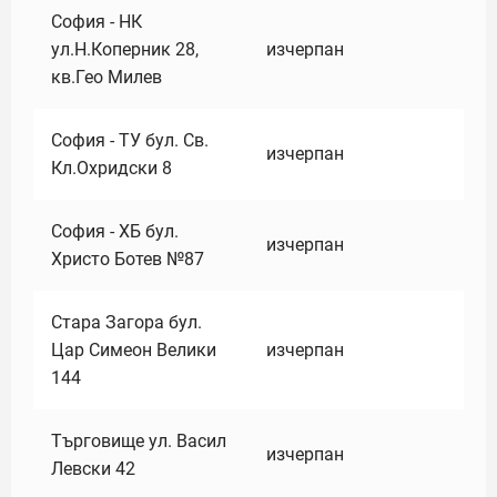
София - НК
ул.Н.Коперник 28,
изчерпан
кв.Гео Милев
София - ТУ бул. Св.
изчерпан
Кл.Охридски 8
София - ХБ бул.
изчерпан
Христо Ботев №87
Стара Загора бул.
Цар Симеон Велики
изчерпан
144
Търговище ул. Васил
изчерпан
Левски 42