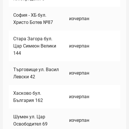
София - ХБ бул.
изчерпан
Христо Ботев №87
Стара Загора бул.
Цар Симеон Велики
изчерпан
144
Търговище ул. Васил
изчерпан
Левски 42
Хасково бул.
изчерпан
България 162
Шумен ул. Цар
изчерпан
Освободител 69