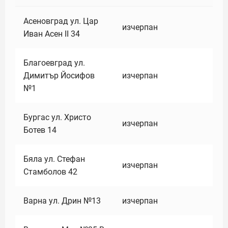
Асеновград ул. Цар
изчерпан
Иван Асен II 34
Благоевград ул.
Димитър Йосифов
изчерпан
№1
Бургас ул. Христо
изчерпан
Ботев 14
Бяла ул. Стефан
изчерпан
Стамболов 42
Варна ул. Дрин №13
изчерпан