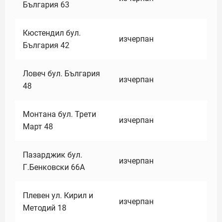
България 63
Кюстендил бул.
изчерпан
България 42
Ловеч бул. България
изчерпан
48
Монтана бул. Трети
изчерпан
Март 48
Пазарджик бул.
изчерпан
Г.Бенковски 66А
Плевен ул. Кирил и
изчерпан
Методий 18