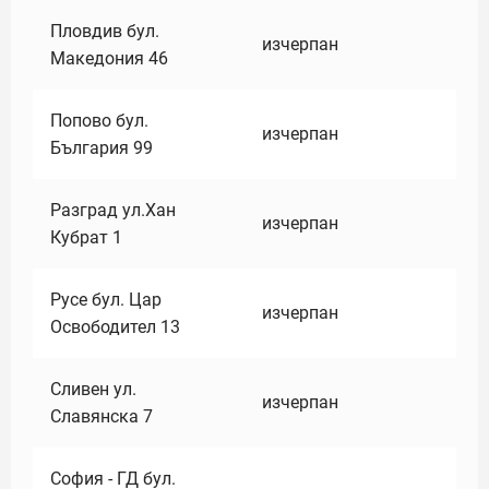
Пловдив бул.
изчерпан
Македония 46
Попово бул.
изчерпан
България 99
Разград ул.Хан
изчерпан
Кубрат 1
Русе бул. Цар
изчерпан
Освободител 13
Сливен ул.
изчерпан
Славянска 7
София - ГД бул.