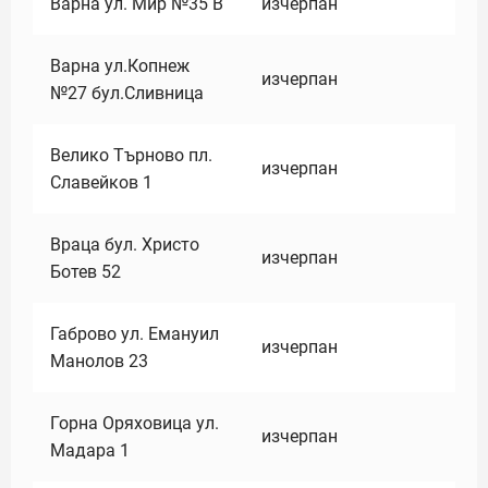
Варна ул. Мир №35 В
изчерпан
Варна ул.Копнеж
изчерпан
№27 бул.Сливница
Велико Търново пл.
изчерпан
Славейков 1
Враца бул. Христо
изчерпан
Ботев 52
Габрово ул. Емануил
изчерпан
Манолов 23
Горна Оряховица ул.
изчерпан
Мадара 1