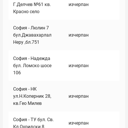
Г.Делчев №61 кв.
изчерпан
Красно село
София - Люлин 7
бул.Джавахарлал
изчерпан
Неру ,бл.751
София - Надежда
бул. Ломско шосе
изчерпан
106
София - НК
ул.Н.Коперник 28,
изчерпан
кв.Гео Милев
София - ТУ бул. Св.
изчерпан
Кл.Охридски 8