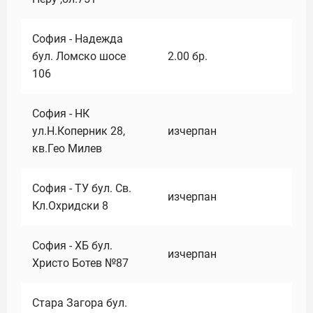
София - Надежда
бул. Ломско шосе
2.00
бр.
106
София - НК
ул.Н.Коперник 28,
изчерпан
кв.Гео Милев
София - ТУ бул. Св.
изчерпан
Кл.Охридски 8
София - ХБ бул.
изчерпан
Христо Ботев №87
Стара Загора бул.