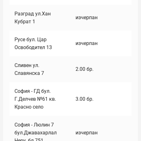
Разград ул.Хан
изчерпан
Кубрат 1
Русе бул. Цар
изчерпан
Освободител 13
Сливен ул.
2.00
бр.
Славянска 7
София - ГД бул.
Г.Делчев №61 кв.
3.00
бр.
Красно село
София - Люлин 7
бул.Джавахарлал
изчерпан
Неру ,бл.751