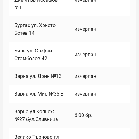
№1
Бургас ул. Христо
изчерпан
Ботев 14
Бяла ул. Стефан
изчерпан
Стамболов 42
Варна ул. Дрин №13
изчерпан
Варна ул. Мир №35 В
изчерпан
Варна ул.Копнеж
6.00
бр.
№27 бул.Сливница
Велико Търново пл.