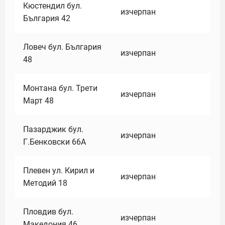
Кюстендил бул.
изчерпан
България 42
Ловеч бул. България
изчерпан
48
Монтана бул. Трети
изчерпан
Март 48
Пазарджик бул.
изчерпан
Г.Бенковски 66А
Плевен ул. Кирил и
изчерпан
Методий 18
Пловдив бул.
изчерпан
Македония 46