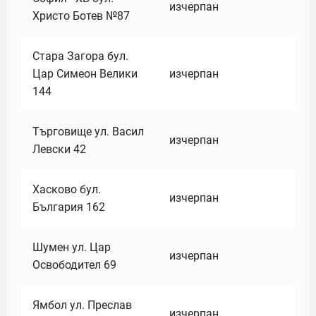
изчерпан
Христо Ботев №87
Стара Загора бул.
Цар Симеон Велики
изчерпан
144
Търговище ул. Васил
изчерпан
Левски 42
Хасково бул.
изчерпан
България 162
Шумен ул. Цар
изчерпан
Освободител 69
Ямбол ул. Преслав
изчерпан