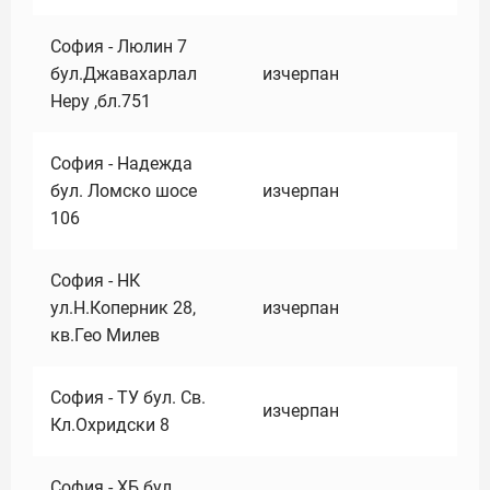
София - Люлин 7
бул.Джавахарлал
изчерпан
Неру ,бл.751
София - Надежда
бул. Ломско шосе
изчерпан
106
София - НК
ул.Н.Коперник 28,
изчерпан
кв.Гео Милев
София - ТУ бул. Св.
изчерпан
Кл.Охридски 8
София - ХБ бул.