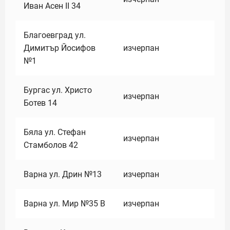
Иван Асен II 34
Благоевград ул.
Димитър Йосифов
изчерпан
№1
Бургас ул. Христо
изчерпан
Ботев 14
Бяла ул. Стефан
изчерпан
Стамболов 42
Варна ул. Дрин №13
изчерпан
Варна ул. Мир №35 В
изчерпан