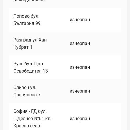
Попово бул.
изчерпан
България 99
Разград ул.Хан
изчерпан
Кубрат 1
Русе бул. Цар
изчерпан
Освободител 13
Сливен ул.
изчерпан
Славянска 7
София - ГД бул.
Г.Делчев №61 кв.
изчерпан
Красно село