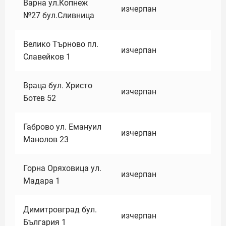
Варна ул.Копнеж
изчерпан
№27 бул.Сливница
Велико Търново пл.
изчерпан
Славейков 1
Враца бул. Христо
изчерпан
Ботев 52
Габрово ул. Емануил
изчерпан
Манолов 23
Горна Оряховица ул.
изчерпан
Мадара 1
Димитровград бул.
изчерпан
България 1