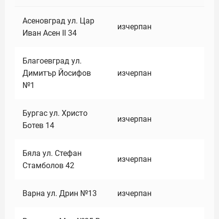
Асеновград ул. Цар
изчерпан
Иван Асен II 34
Благоевград ул.
Димитър Йосифов
изчерпан
№1
Бургас ул. Христо
изчерпан
Ботев 14
Бяла ул. Стефан
изчерпан
Стамболов 42
Варна ул. Дрин №13
изчерпан