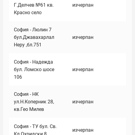
Г.Делчев №61 кв.
изчерпан
Красно село
София - Люлин 7
бул.Джавахарлал
изчерпан
Неру ,бл.751
София - Надежда
бул. Ломско шосе
изчерпан
106
София - НК
ул.Н.Коперник 28,
изчерпан
кв.Гео Милев
София - ТУ бул. Св.
изчерпан
Кл.Охридски 8