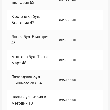
България 63
Кюстендил бул.
изчерпан
България 42
Ловеч бул. България
изчерпан
48
Монтана бул. Трети
изчерпан
Март 48
Пазарджик бул.
изчерпан
Г.Бенковски 66А
Плевен ул. Кирил и
изчерпан
Методий 18