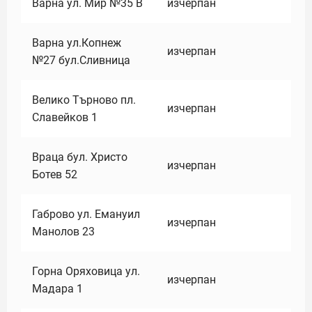
Варна ул. Мир №35 В
изчерпан
Варна ул.Копнеж
изчерпан
№27 бул.Сливница
Велико Търново пл.
изчерпан
Славейков 1
Враца бул. Христо
изчерпан
Ботев 52
Габрово ул. Емануил
изчерпан
Манолов 23
Горна Оряховица ул.
изчерпан
Мадара 1