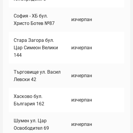
София - ХБ бул.
изчерпан
Христо Ботев №87
Стара Загора бул.
Цар Симеон Велики
изчерпан
144
Търговище ул. Васил
изчерпан
Левски 42
Хасково бул.
изчерпан
България 162
Шумен ул. Цар
изчерпан
Освободител 69