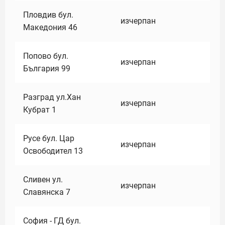
Пловдив бул.
изчерпан
Македония 46
Попово бул.
изчерпан
България 99
Разград ул.Хан
изчерпан
Кубрат 1
Русе бул. Цар
изчерпан
Освободител 13
Сливен ул.
изчерпан
Славянска 7
София - ГД бул.