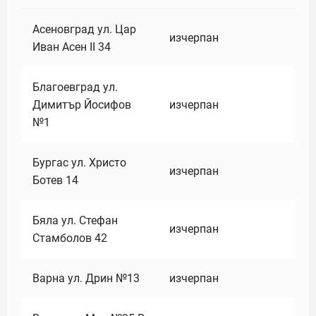
Асеновград ул. Цар
изчерпан
Иван Асен II 34
Благоевград ул.
Димитър Йосифов
изчерпан
№1
Бургас ул. Христо
изчерпан
Ботев 14
Бяла ул. Стефан
изчерпан
Стамболов 42
Варна ул. Дрин №13
изчерпан