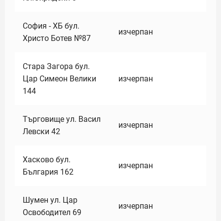
София - ХБ бул.
изчерпан
Христо Ботев №87
Стара Загора бул.
Цар Симеон Велики
изчерпан
144
Търговище ул. Васил
изчерпан
Левски 42
Хасково бул.
изчерпан
България 162
Шумен ул. Цар
изчерпан
Освободител 69