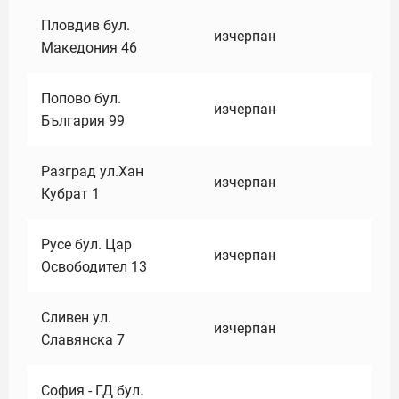
Пловдив бул.
изчерпан
Македония 46
Попово бул.
изчерпан
България 99
Разград ул.Хан
изчерпан
Кубрат 1
Русе бул. Цар
изчерпан
Освободител 13
Сливен ул.
изчерпан
Славянска 7
София - ГД бул.