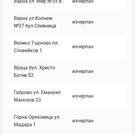
Варна ул. Мир №35 В
изчерпан
Варна ул.Копнеж
изчерпан
№27 бул.Сливница
Велико Търново пл.
изчерпан
Славейков 1
Враца бул. Христо
изчерпан
Ботев 52
Габрово ул. Емануил
изчерпан
Манолов 23
Горна Оряховица ул.
изчерпан
Мадара 1