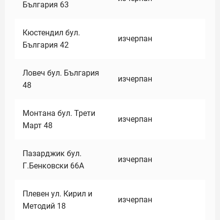
България 63
Кюстендил бул.
изчерпан
България 42
Ловеч бул. България
изчерпан
48
Монтана бул. Трети
изчерпан
Март 48
Пазарджик бул.
изчерпан
Г.Бенковски 66А
Плевен ул. Кирил и
изчерпан
Методий 18