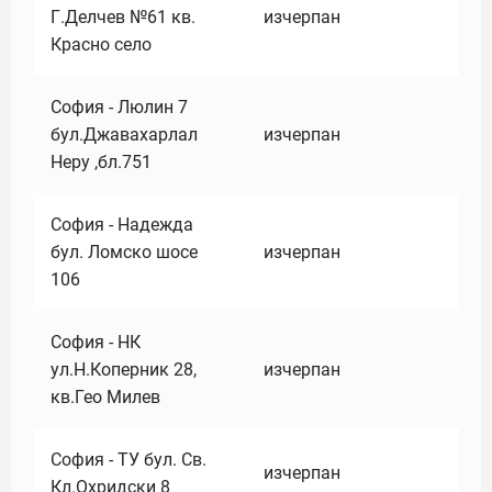
Г.Делчев №61 кв.
изчерпан
Красно село
София - Люлин 7
бул.Джавахарлал
изчерпан
Неру ,бл.751
София - Надежда
бул. Ломско шосе
изчерпан
106
София - НК
ул.Н.Коперник 28,
изчерпан
кв.Гео Милев
София - ТУ бул. Св.
изчерпан
Кл.Охридски 8