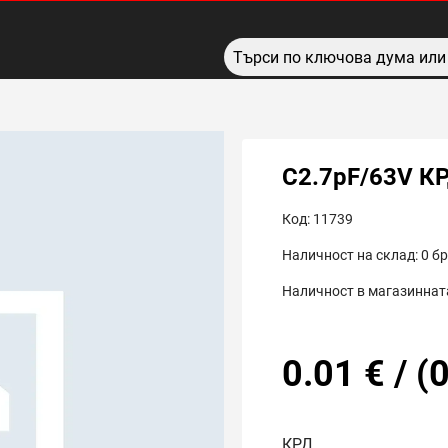
C2.7pF/63V КР
Код:
11739
Наличност на склад:
0
бр
Наличност в магазинната
0.01
€
/
(
0
КРД