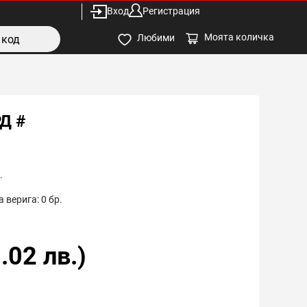
Вход
Регистрация
Моята количка
Любими
Д #
.
 верига:
0
бр.
.02
лв.)