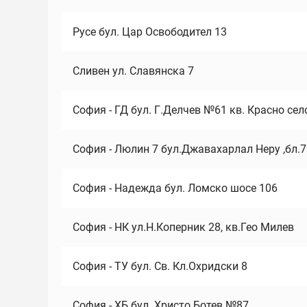
Русе бул. Цар Освободител 13
Сливен ул. Славянска 7
София - ГД бул. Г.Делчев №61 кв. Красно сел
София - Люлин 7 бул.Джавахарлал Неру ,бл.
София - Надежда бул. Ломско шосе 106
София - НК ул.Н.Коперник 28, кв.Гео Милев
София - ТУ бул. Св. Кл.Охридски 8
София - ХБ бул. Христо Ботев №87