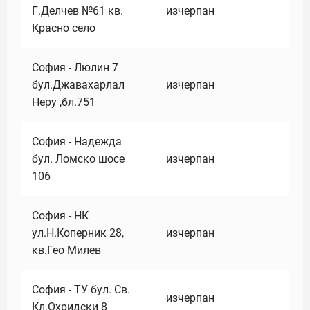
Г.Делчев №61 кв.
изчерпан
Красно село
София - Люлин 7
бул.Джавахарлал
изчерпан
Неру ,бл.751
София - Надежда
бул. Ломско шосе
изчерпан
106
София - НК
ул.Н.Коперник 28,
изчерпан
кв.Гео Милев
София - ТУ бул. Св.
изчерпан
Кл.Охридски 8