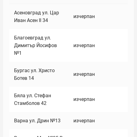
Асеновград ул. Цар
изчерпан
Иван Асен II 34
Благоевград ул.
Димитър Йосифов
изчерпан
№1
Бургас ул. Христо
изчерпан
Ботев 14
Бяла ул. Стефан
изчерпан
Стамболов 42
Варна ул. Дрин №13
изчерпан