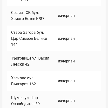
София - ХБ бул.
изчерпан
Христо Ботев №87
Стара Загора бул.
Цар Симеон Велики
изчерпан
144
Търговище ул. Васил
изчерпан
Левски 42
Хасково бул.
изчерпан
България 162
Шумен ул. Цар
изчерпан
Освободител 69