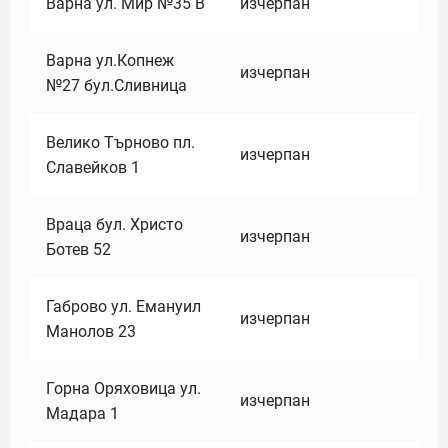
Варна ул. Мир №35 В
изчерпан
Варна ул.Копнеж
изчерпан
№27 бул.Сливница
Велико Търново пл.
изчерпан
Славейков 1
Враца бул. Христо
изчерпан
Ботев 52
Габрово ул. Емануил
изчерпан
Манолов 23
Горна Оряховица ул.
изчерпан
Мадара 1