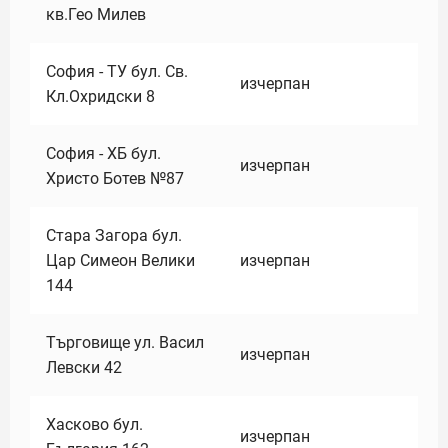
кв.Гео Милев
София - ТУ бул. Св.
изчерпан
Кл.Охридски 8
София - ХБ бул.
изчерпан
Христо Ботев №87
Стара Загора бул.
Цар Симеон Велики
изчерпан
144
Търговище ул. Васил
изчерпан
Левски 42
Хасково бул.
изчерпан