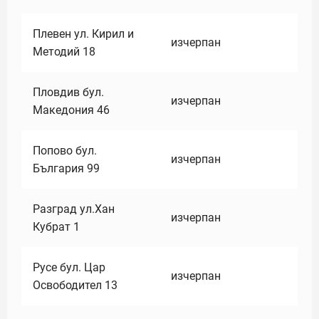
Плевен ул. Кирил и
изчерпан
Методий 18
Пловдив бул.
изчерпан
Македония 46
Попово бул.
изчерпан
България 99
Разград ул.Хан
изчерпан
Кубрат 1
Русе бул. Цар
изчерпан
Освободител 13