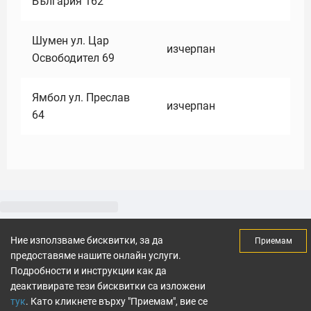
България 162
Шумен ул. Цар
изчерпан
Освободител 69
Ямбол ул. Преслав
изчерпан
64
Ние използваме бисквитки, за да
Приемам
предоставяме нашите онлайн услуги.
Подробности и инструкции как да
деактивирате тези бисквитки са изложени
тук
. Като кликнете върху "Приемам", вие се