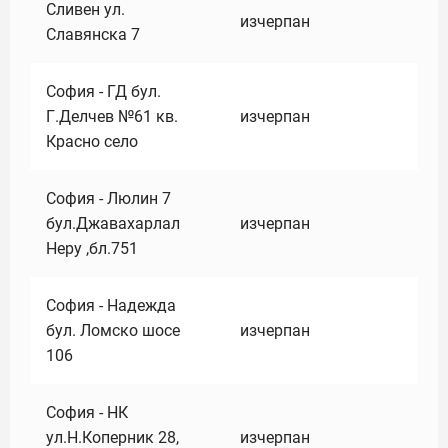
Сливен ул.
изчерпан
Славянска 7
София - ГД бул.
Г.Делчев №61 кв.
изчерпан
Красно село
София - Люлин 7
бул.Джавахарлал
изчерпан
Неру ,бл.751
София - Надежда
бул. Ломско шосе
изчерпан
106
София - НК
ул.Н.Коперник 28,
изчерпан