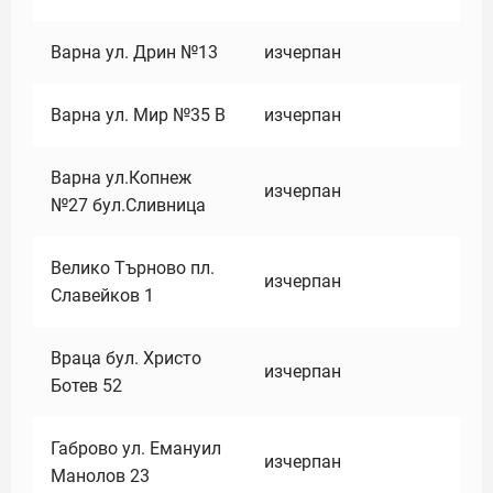
Варна ул. Дрин №13
изчерпан
Варна ул. Мир №35 В
изчерпан
Варна ул.Копнеж
изчерпан
№27 бул.Сливница
Велико Търново пл.
изчерпан
Славейков 1
Враца бул. Христо
изчерпан
Ботев 52
Габрово ул. Емануил
изчерпан
Манолов 23