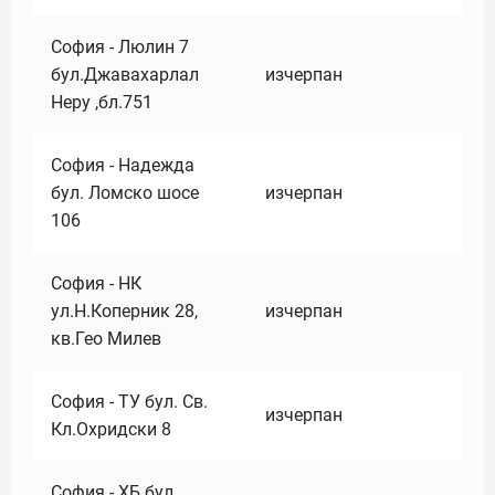
София - Люлин 7
бул.Джавахарлал
изчерпан
Неру ,бл.751
София - Надежда
бул. Ломско шосе
изчерпан
106
София - НК
ул.Н.Коперник 28,
изчерпан
кв.Гео Милев
София - ТУ бул. Св.
изчерпан
Кл.Охридски 8
София - ХБ бул.