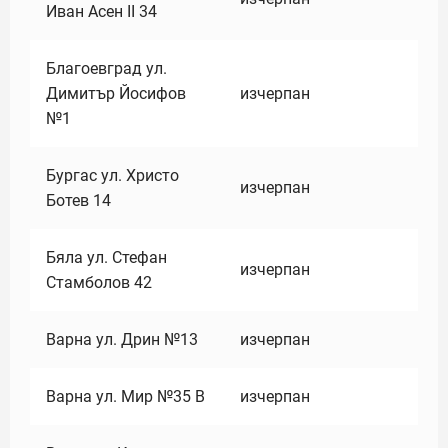
Иван Асен II 34
Благоевград ул.
Димитър Йосифов
изчерпан
№1
Бургас ул. Христо
изчерпан
Ботев 14
Бяла ул. Стефан
изчерпан
Стамболов 42
Варна ул. Дрин №13
изчерпан
Варна ул. Мир №35 В
изчерпан