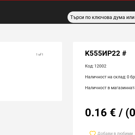
K555ИР22 #
1 of 1
Код:
12002
Наличност на склад:
0
бр
Наличност в магазинната
0.16
€
/
(
0
Добави в любими