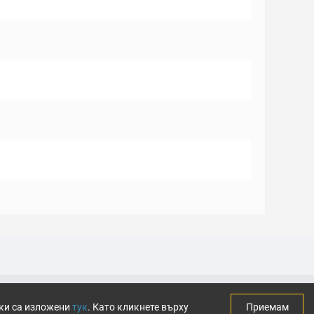
тки са изложени
тук
. Като кликнете върху
Приемам