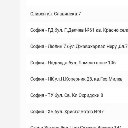
Сливен ул. Славянска 7
София - ГД бул. Г.Делчев №61 кв. Красно сел
София - Люлин 7 бул.Джавахарлал Неру ,бл.
София - Надежда бул. Ломско шосе 106
София - НК ул.Н.Коперник 28, кв.Гео Милев
София - ТУ бул. Св. Кл.Охридски 8
София - ХБ бул. Христо Ботев №87
Стара Загора бул. Цар Симеон Велики 144