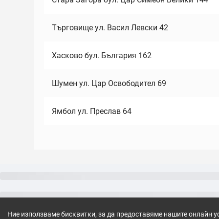
Търговище ул. Васил Левски 42
Хасково бул. България 162
Шумен ул. Цар Освободител 69
Ямбол ул. Преслав 64
Ние използваме бисквитки, за да предоставяме нашите онлайн у