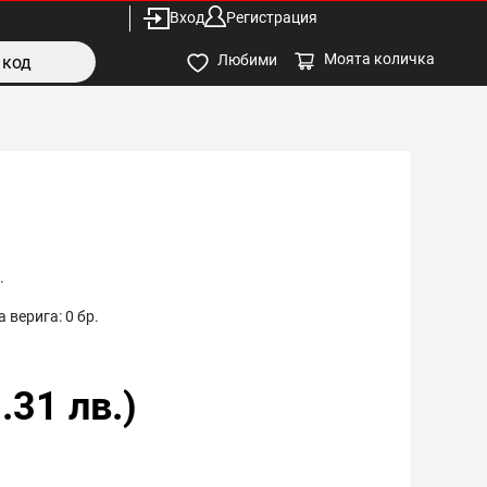
Вход
Регистрация
Моята количка
Любими
.
 верига:
0
бр.
.31
лв.)