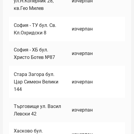
ул.Н.Коперник 28,
изчерпан
кв.Гео Милев
София - ТУ бул. Св.
изчерпан
Кл.Охридски 8
София - ХБ бул.
изчерпан
Христо Ботев №87
Стара Загора бул.
Цар Симеон Велики
изчерпан
144
Търговище ул. Васил
изчерпан
Левски 42
Хасково бул.