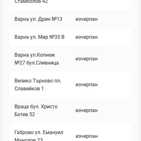
Стамболов 42
Варна ул. Дрин №13
изчерпан
Варна ул. Мир №35 В
изчерпан
Варна ул.Копнеж
изчерпан
№27 бул.Сливница
Велико Търново пл.
изчерпан
Славейков 1
Враца бул. Христо
изчерпан
Ботев 52
Габрово ул. Емануил
изчерпан
Манолов 23