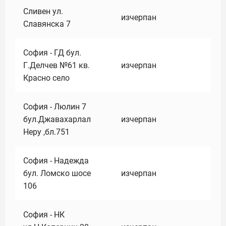
Сливен ул.
изчерпан
Славянска 7
София - ГД бул.
Г.Делчев №61 кв.
изчерпан
Красно село
София - Люлин 7
бул.Джавахарлал
изчерпан
Неру ,бл.751
София - Надежда
бул. Ломско шосе
изчерпан
106
София - НК