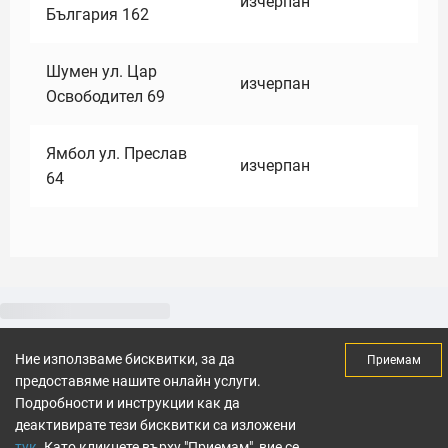
изчерпан
България 162
Шумен ул. Цар
изчерпан
Освободител 69
Ямбол ул. Преслав
изчерпан
64
Ние използваме бисквитки, за да
Приемам
предоставяме нашите онлайн услуги.
Подробности и инструкции как да
деактивирате тези бисквитки са изложени
тук
. Като кликнете върху "Приемам", вие се