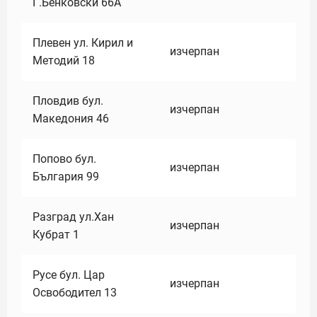
Г.Бенковски 66А
Плевен ул. Кирил и
изчерпан
Методий 18
Пловдив бул.
изчерпан
Македония 46
Попово бул.
изчерпан
България 99
Разград ул.Хан
изчерпан
Кубрат 1
Русе бул. Цар
изчерпан
Освободител 13