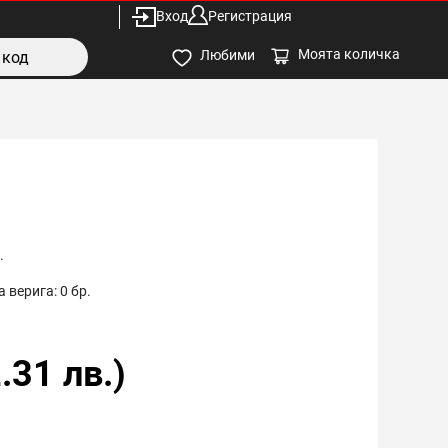
Вход
Регистрация
Моята количка
Любими
.
 верига:
0
бр.
.31
лв.)