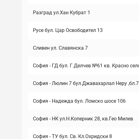
Разград ул.Хан Кубрат 1
Русе бул. Цар Освободител 13
Сливен ул. Славянска 7
София - ГД бул. Г.Делчев №61 кв. Красно сел
София - Люлин 7 бул.Джавахарлал Неру ,бл.
София - Надежда бул. Ломско шосе 106
София - НК ул.Н.Коперник 28, кв.Гео Милев
София - ТУ бул. Св. Кл.Охридски 8