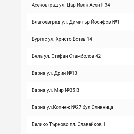
Асеновград ул. Цар Иван Асен II 34
Благоевград ул. Димитър Йосифов №1
Бургас ул. Христо Ботев 14
Бяла ул. Стефан Стамболов 42
Варна ул. Дрин №13
Варна ул. Мир №35 В
Варна ул.Копнеж №27 бул.Сливница
Велико Търново пл. Славейков 1