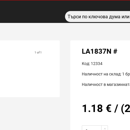
LA1837N #
1 of 1
Код:
12334
Наличност на склад:
1
бр
Наличност в магазинната
1.18
€
/
(
2