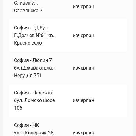
Сливен ул.
изчерпан
Славянска 7
София - ГД бул.
Г.Делчев №61 кв.
изчерпан
Красно село
София - Люлин 7
бул.Джавахарлал
изчерпан
Неру ,бл.751
София - Надежда
бул. Ломско шосе
изчерпан
106
София - НК
ул.Н.Коперник 28,
изчерпан