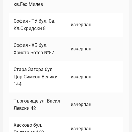
кв.Гео Милев
София - ТУ бул. Св.
изчерпан
Кл.Охридски 8
София - ХБ бул.
изчерпан
Христо Ботев №87
Стара Загора бул.
Цар Симеон Велики
изчерпан
144
Търговище ул. Васил
изчерпан
Левски 42
Хасково бул.
изчерпан