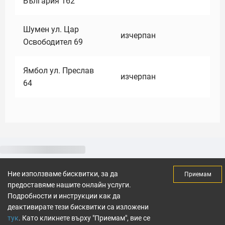
България 162
Шумен ул. Цар
изчерпан
Освободител 69
Ямбол ул. Преслав
изчерпан
64
Ние използваме бисквитки, за да
Приемам
предоставяме нашите онлайн услуги.
Подробности и инструкции как да
деактивирате тези бисквитки са изложени
тук
. Като кликнете върху "Приемам", вие се