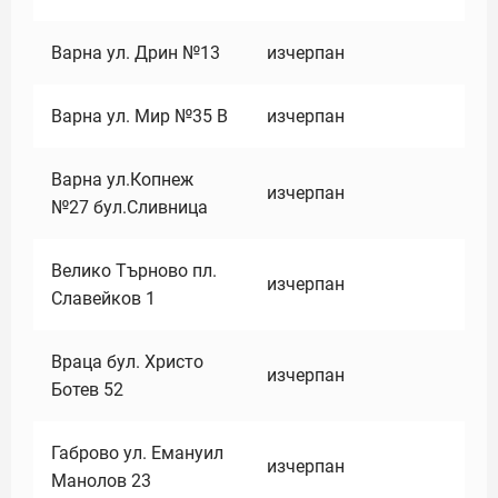
Варна ул. Дрин №13
изчерпан
Варна ул. Мир №35 В
изчерпан
Варна ул.Копнеж
изчерпан
№27 бул.Сливница
Велико Търново пл.
изчерпан
Славейков 1
Враца бул. Христо
изчерпан
Ботев 52
Габрово ул. Емануил
изчерпан
Манолов 23