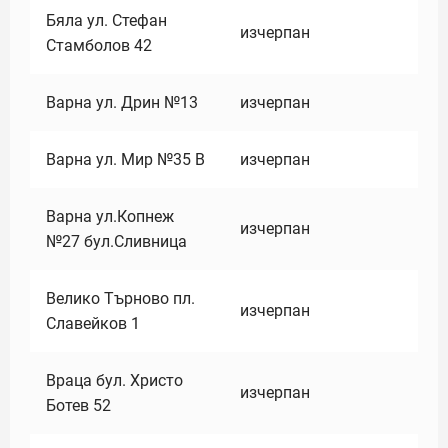
Бяла ул. Стефан
изчерпан
Стамболов 42
Варна ул. Дрин №13
изчерпан
Варна ул. Мир №35 В
изчерпан
Варна ул.Копнеж
изчерпан
№27 бул.Сливница
Велико Търново пл.
изчерпан
Славейков 1
Враца бул. Христо
изчерпан
Ботев 52