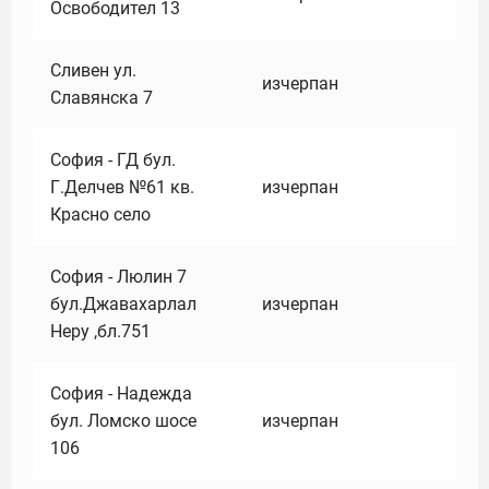
Освободител 13
Сливен ул.
изчерпан
Славянска 7
София - ГД бул.
Г.Делчев №61 кв.
изчерпан
Красно село
София - Люлин 7
бул.Джавахарлал
изчерпан
Неру ,бл.751
София - Надежда
бул. Ломско шосе
изчерпан
106