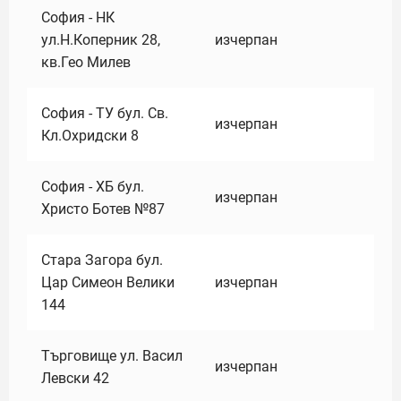
София - НК
ул.Н.Коперник 28,
изчерпан
кв.Гео Милев
София - ТУ бул. Св.
изчерпан
Кл.Охридски 8
София - ХБ бул.
изчерпан
Христо Ботев №87
Стара Загора бул.
Цар Симеон Велики
изчерпан
144
Търговище ул. Васил
изчерпан
Левски 42