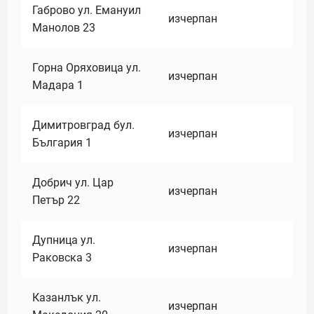
Габрово ул. Емануил
изчерпан
Манолов 23
Горна Оряховица ул.
изчерпан
Мадара 1
Димитровград бул.
изчерпан
България 1
Добрич ул. Цар
изчерпан
Петър 22
Дупница ул.
изчерпан
Раковска 3
Казанлък ул.
изчерпан