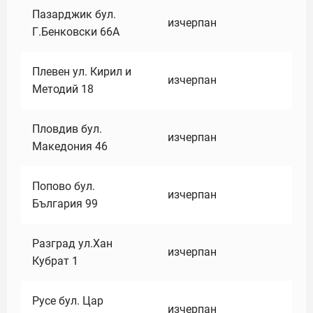
Пазарджик бул.
изчерпан
Г.Бенковски 66А
Плевен ул. Кирил и
изчерпан
Методий 18
Пловдив бул.
изчерпан
Македония 46
Попово бул.
изчерпан
България 99
Разград ул.Хан
изчерпан
Кубрат 1
Русе бул. Цар
изчерпан