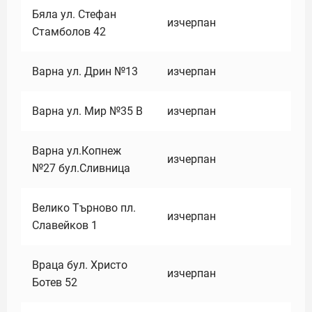
Бяла ул. Стефан
изчерпан
Стамболов 42
Варна ул. Дрин №13
изчерпан
Варна ул. Мир №35 В
изчерпан
Варна ул.Копнеж
изчерпан
№27 бул.Сливница
Велико Търново пл.
изчерпан
Славейков 1
Враца бул. Христо
изчерпан
Ботев 52