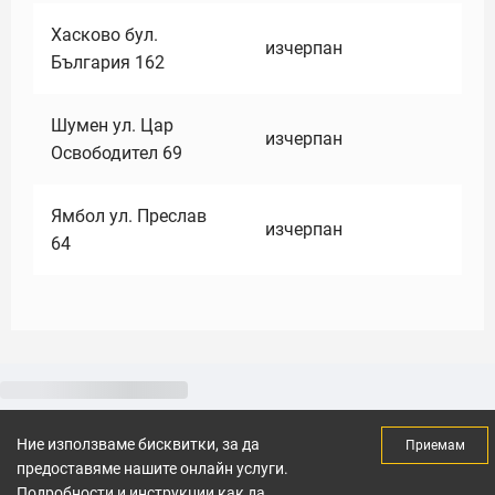
Хасково бул.
изчерпан
България 162
Шумен ул. Цар
изчерпан
Освободител 69
Ямбол ул. Преслав
изчерпан
64
Ние използваме бисквитки, за да
Приемам
предоставяме нашите онлайн услуги.
Подробности и инструкции как да