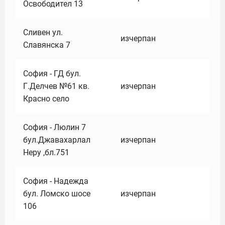
Освободител 13
Сливен ул.
изчерпан
Славянска 7
София - ГД бул.
Г.Делчев №61 кв.
изчерпан
Красно село
София - Люлин 7
бул.Джавахарлал
изчерпан
Неру ,бл.751
София - Надежда
бул. Ломско шосе
изчерпан
106