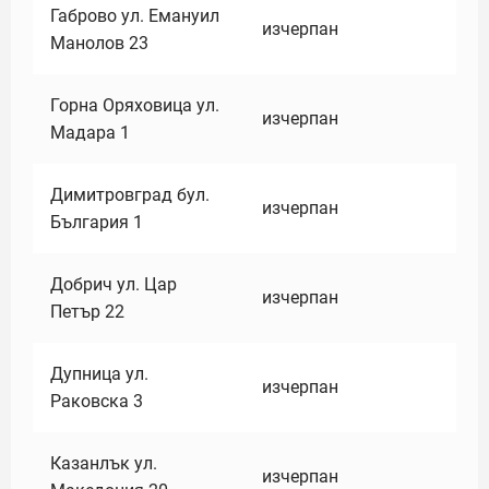
Габрово ул. Емануил
изчерпан
Манолов 23
Горна Оряховица ул.
изчерпан
Мадара 1
Димитровград бул.
изчерпан
България 1
Добрич ул. Цар
изчерпан
Петър 22
Дупница ул.
изчерпан
Раковска 3
Казанлък ул.
изчерпан