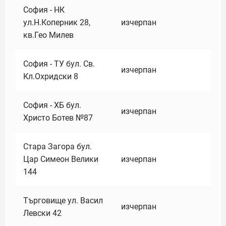
София - НК
ул.Н.Коперник 28,
изчерпан
кв.Гео Милев
София - ТУ бул. Св.
изчерпан
Кл.Охридски 8
София - ХБ бул.
изчерпан
Христо Ботев №87
Стара Загора бул.
Цар Симеон Велики
изчерпан
144
Търговище ул. Васил
изчерпан
Левски 42