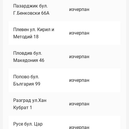
Пазарджик бул.
изчерпан
Г.Бенковски 66А
Плевен ул. Кирил и
изчерпан
Методий 18
Пловдив бул.
изчерпан
Македония 46
Попово бул.
изчерпан
България 99
Разград ул.Хан
изчерпан
Кубрат 1
Русе бул. Цар
изчерпан