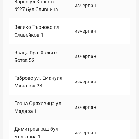
Варна ул.Копнеж
изчерпан
№27 бул.Сливница
Велико Търново пл.
изчерпан
Славейков 1
Враца бул. Христо
изчерпан
Ботев 52
Габрово ул. Емануил
изчерпан
Манолов 23
Горна Оряховица ул.
изчерпан
Мадара 1
Димитровград бул.
изчерпан
България 1