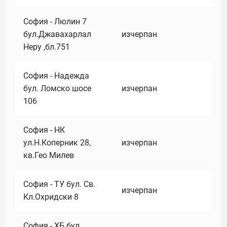
София - Люлин 7
бул.Джавахарлал
изчерпан
Неру ,бл.751
София - Надежда
бул. Ломско шосе
изчерпан
106
София - НК
ул.Н.Коперник 28,
изчерпан
кв.Гео Милев
София - ТУ бул. Св.
изчерпан
Кл.Охридски 8
София - ХБ бул.