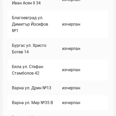
Иван Асен II 34
Благоевград ул.
Димитър Йосифов
изчерпан
№1
Бургас ул. Христо
изчерпан
Ботев 14
Бяла ул. Стефан
изчерпан
Стамболов 42
Варна ул. Дрин №13
изчерпан
Варна ул. Мир №35 В
изчерпан