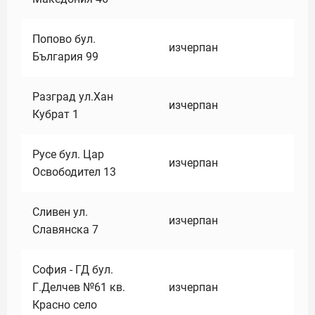
Попово бул.
изчерпан
България 99
Разград ул.Хан
изчерпан
Кубрат 1
Русе бул. Цар
изчерпан
Освободител 13
Сливен ул.
изчерпан
Славянска 7
София - ГД бул.
Г.Делчев №61 кв.
изчерпан
Красно село