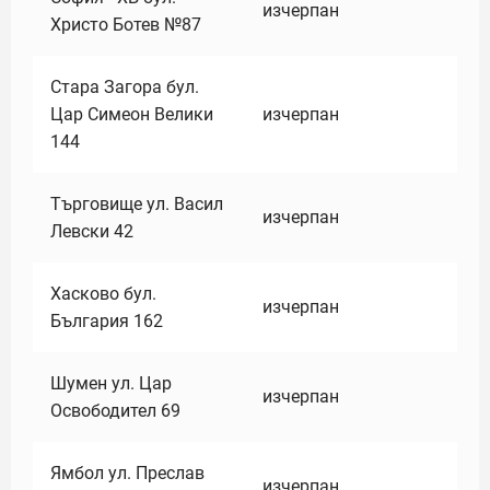
изчерпан
Христо Ботев №87
Стара Загора бул.
Цар Симеон Велики
изчерпан
144
Търговище ул. Васил
изчерпан
Левски 42
Хасково бул.
изчерпан
България 162
Шумен ул. Цар
изчерпан
Освободител 69
Ямбол ул. Преслав
изчерпан