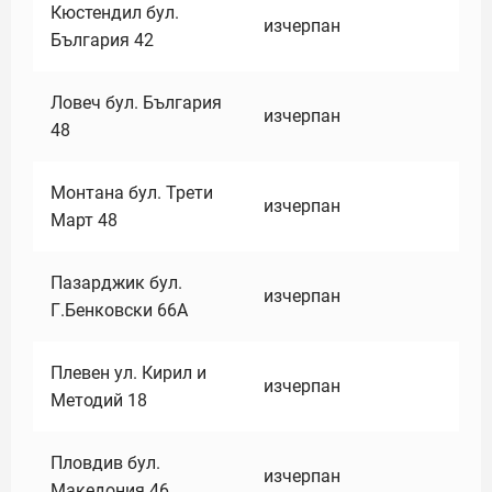
Кюстендил бул.
изчерпан
България 42
Ловеч бул. България
изчерпан
48
Монтана бул. Трети
изчерпан
Март 48
Пазарджик бул.
изчерпан
Г.Бенковски 66А
Плевен ул. Кирил и
изчерпан
Методий 18
Пловдив бул.
изчерпан
Македония 46