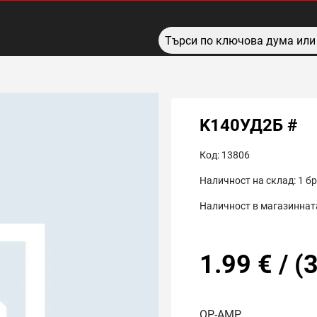
K140УД2Б #
Код:
13806
Наличност на склад:
1
бр
Наличност в магазинната
1.99
€
/
(
3
OP-AMP