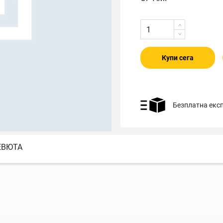
Купи сега
Безплатна екс
ЕВЮТА