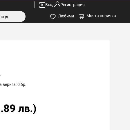
Вход
Регистрация
Моята количка
Любими
.
 верига:
0
бр.
.89
лв.)