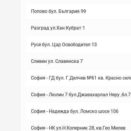
Попово бул. България 99
Разград ул.Хан Кубрат 1
Русе бул. Цар Освободител 13
Сливен ул. Славянска 7
София - ГД бул. Г.Делчев №61 кв. Красно сел
София - Люлин 7 бул.Джавахарлал Неру ,бл.
София - Надежда бул. Ломско шосе 106
София - НК ул.Н.Коперник 28, кв.Гео Милев