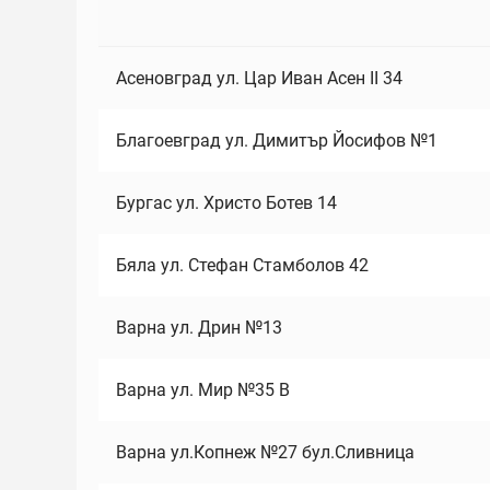
Асеновград ул. Цар Иван Асен II 34
Благоевград ул. Димитър Йосифов №1
Бургас ул. Христо Ботев 14
Бяла ул. Стефан Стамболов 42
Варна ул. Дрин №13
Варна ул. Мир №35 В
Варна ул.Копнеж №27 бул.Сливница