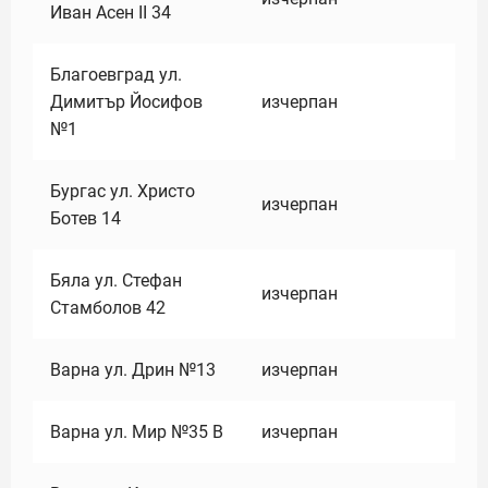
Иван Асен II 34
Благоевград ул.
Димитър Йосифов
изчерпан
№1
Бургас ул. Христо
изчерпан
Ботев 14
Бяла ул. Стефан
изчерпан
Стамболов 42
Варна ул. Дрин №13
изчерпан
Варна ул. Мир №35 В
изчерпан