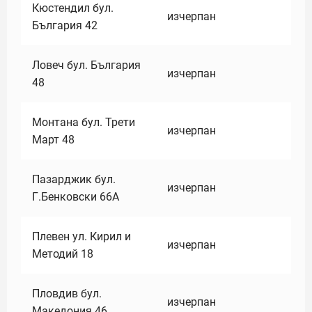
Кюстендил бул.
изчерпан
България 42
Ловеч бул. България
изчерпан
48
Монтана бул. Трети
изчерпан
Март 48
Пазарджик бул.
изчерпан
Г.Бенковски 66А
Плевен ул. Кирил и
изчерпан
Методий 18
Пловдив бул.
изчерпан
Македония 46