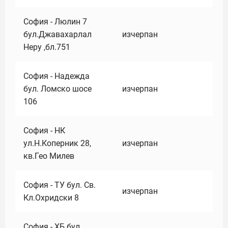
София - Люлин 7
бул.Джавахарлал
изчерпан
Неру ,бл.751
София - Надежда
бул. Ломско шосе
изчерпан
106
София - НК
ул.Н.Коперник 28,
изчерпан
кв.Гео Милев
София - ТУ бул. Св.
изчерпан
Кл.Охридски 8
София - ХБ бул.