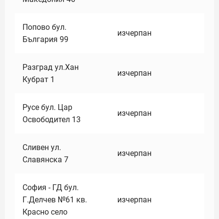
Попово бул.
изчерпан
България 99
Разград ул.Хан
изчерпан
Кубрат 1
Русе бул. Цар
изчерпан
Освободител 13
Сливен ул.
изчерпан
Славянска 7
София - ГД бул.
Г.Делчев №61 кв.
изчерпан
Красно село