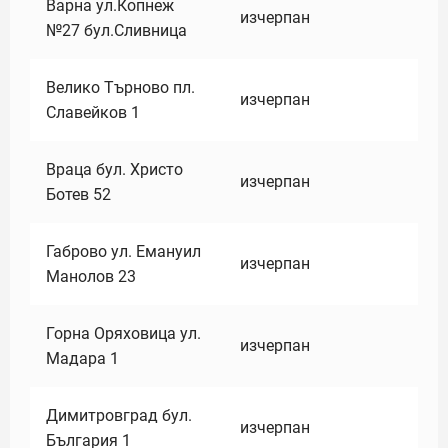
Варна ул.Копнеж
изчерпан
№27 бул.Сливница
Велико Търново пл.
изчерпан
Славейков 1
Враца бул. Христо
изчерпан
Ботев 52
Габрово ул. Емануил
изчерпан
Манолов 23
Горна Оряховица ул.
изчерпан
Мадара 1
Димитровград бул.
изчерпан
България 1