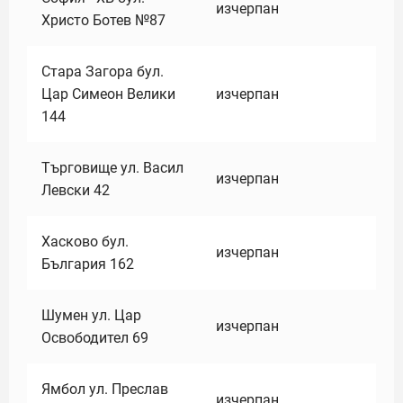
изчерпан
Христо Ботев №87
Стара Загора бул.
Цар Симеон Велики
изчерпан
144
Търговище ул. Васил
изчерпан
Левски 42
Хасково бул.
изчерпан
България 162
Шумен ул. Цар
изчерпан
Освободител 69
Ямбол ул. Преслав
изчерпан