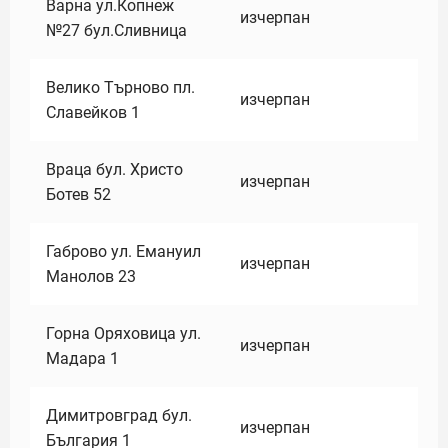
Варна ул.Копнеж
изчерпан
№27 бул.Сливница
Велико Търново пл.
изчерпан
Славейков 1
Враца бул. Христо
изчерпан
Ботев 52
Габрово ул. Емануил
изчерпан
Манолов 23
Горна Оряховица ул.
изчерпан
Мадара 1
Димитровград бул.
изчерпан
България 1