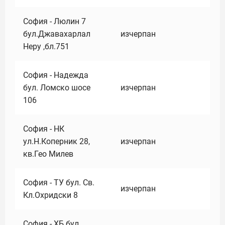
София - Люлин 7
бул.Джавахарлал
изчерпан
Неру ,бл.751
София - Надежда
бул. Ломско шосе
изчерпан
106
София - НК
ул.Н.Коперник 28,
изчерпан
кв.Гео Милев
София - ТУ бул. Св.
изчерпан
Кл.Охридски 8
София - ХБ бул.