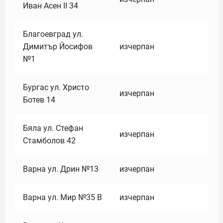
Иван Асен II 34
Благоевград ул.
Димитър Йосифов
изчерпан
№1
Бургас ул. Христо
изчерпан
Ботев 14
Бяла ул. Стефан
изчерпан
Стамболов 42
Варна ул. Дрин №13
изчерпан
Варна ул. Мир №35 В
изчерпан