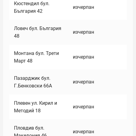
Кюстендил бул.
изчерпан
България 42
Ловеч бул. България
изчерпан
48
Монтана бул. Трети
изчерпан
Март 48
Пазарджик бул.
изчерпан
Г.Бенковски 66А
Плевен ул. Кирил и
изчерпан
Методий 18
Пловдив бул.
изчерпан
Македония 46