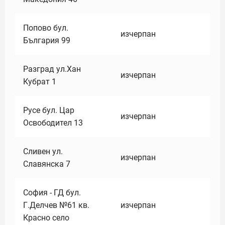
Попово бул.
изчерпан
България 99
Разград ул.Хан
изчерпан
Кубрат 1
Русе бул. Цар
изчерпан
Освободител 13
Сливен ул.
изчерпан
Славянска 7
София - ГД бул.
Г.Делчев №61 кв.
изчерпан
Красно село