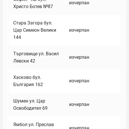
изчерпан
Христо Ботев №87
Стара Загора бул.
Цар Симеон Велики
изчерпан
144
Търговище ул. Васил
изчерпан
Левски 42
Хасково бул.
изчерпан
България 162
Шумен ул. Цар
изчерпан
Освободител 69
Ямбол ул. Преслав
изчерпан