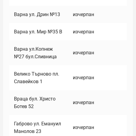
Варна ул. Дрин №13
изчерпан
Варна ул. Мир №35 В
изчерпан
Варна ул.Копнеж
изчерпан
№27 бул.Сливница
Велико Търново пл.
изчерпан
Славейков 1
Враца бул. Христо
изчерпан
Ботев 52
Габрово ул. Емануил
изчерпан
Манолов 23