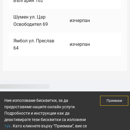
България 162
Шумен ул. Цар
изчерпан
Освободител 69
Ямбол ул. Преслав
изчерпан
64
Ние използваме бисквитки, за да
Приемам
предоставяме нашите онлайн услуги.
Подробности и инструкции как да
деактивирате тези бисквитки са изложени
тук
. Като кликнете върху "Приемам", вие се