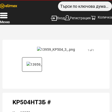
Количка
Вход
Регистрация
Меню
1 of 1
KP504НТ3Б #