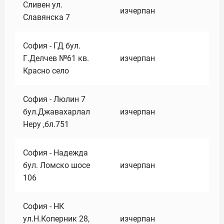
Сливен ул.
изчерпан
Славянска 7
София - ГД бул.
Г.Делчев №61 кв.
изчерпан
Красно село
София - Люлин 7
бул.Джавахарлал
изчерпан
Неру ,бл.751
София - Надежда
бул. Ломско шосе
изчерпан
106
София - НК
ул.Н.Коперник 28,
изчерпан