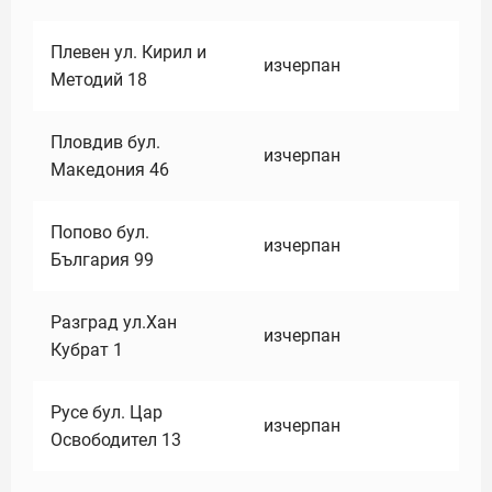
Плевен ул. Кирил и
изчерпан
Методий 18
Пловдив бул.
изчерпан
Македония 46
Попово бул.
изчерпан
България 99
Разград ул.Хан
изчерпан
Кубрат 1
Русе бул. Цар
изчерпан
Освободител 13