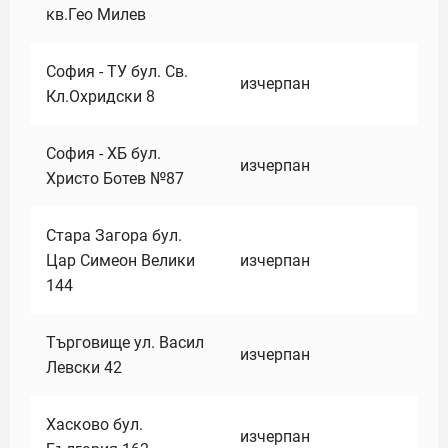
кв.Гео Милев
София - ТУ бул. Св.
изчерпан
Кл.Охридски 8
София - ХБ бул.
изчерпан
Христо Ботев №87
Стара Загора бул.
Цар Симеон Велики
изчерпан
144
Търговище ул. Васил
изчерпан
Левски 42
Хасково бул.
изчерпан