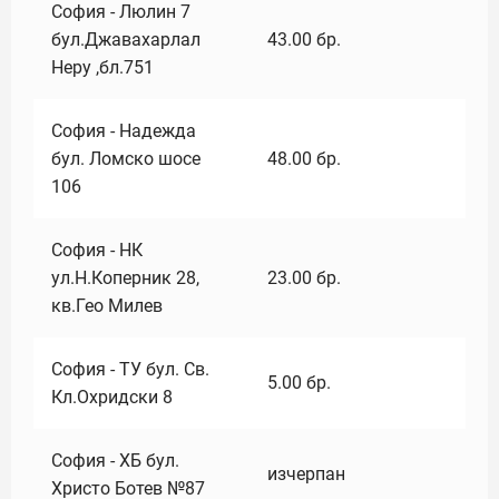
София - Люлин 7
бул.Джавахарлал
43.00
бр.
Неру ,бл.751
София - Надежда
бул. Ломско шосе
48.00
бр.
106
София - НК
ул.Н.Коперник 28,
23.00
бр.
кв.Гео Милев
София - ТУ бул. Св.
5.00
бр.
Кл.Охридски 8
София - ХБ бул.
изчерпан
Христо Ботев №87