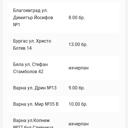
Благоевград ул.
Димитър Йосифов
8.00
бр.
№1
Бургас ул. Христо
13.00
бр.
Ботев 14
Бяла ул. Стефан
изчерпан
Стамболов 42
Варна ул. Дрин №13
9.00
бр.
Варна ул. Мир №35 В
10.00
бр.
Варна ул.Копнеж
изчерпан
№27 бул.Сливница