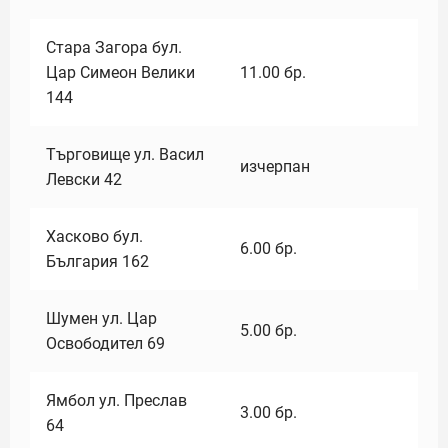
Стара Загора бул.
Цар Симеон Велики
11.00
бр.
144
Търговище ул. Васил
изчерпан
Левски 42
Хасково бул.
6.00
бр.
България 162
Шумен ул. Цар
5.00
бр.
Освободител 69
Ямбол ул. Преслав
3.00
бр.
64