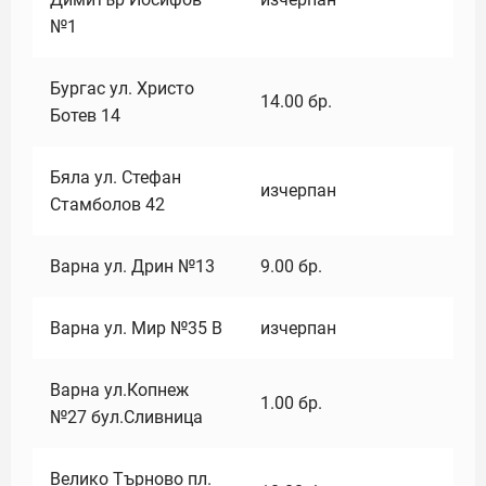
№1
Бургас ул. Христо
14.00
бр.
Ботев 14
Бяла ул. Стефан
изчерпан
Стамболов 42
Варна ул. Дрин №13
9.00
бр.
Варна ул. Мир №35 В
изчерпан
Варна ул.Копнеж
1.00
бр.
№27 бул.Сливница
Велико Търново пл.