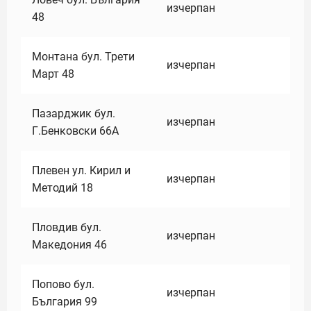
изчерпан
48
Монтана бул. Трети
изчерпан
Март 48
Пазарджик бул.
изчерпан
Г.Бенковски 66А
Плевен ул. Кирил и
изчерпан
Методий 18
Пловдив бул.
изчерпан
Македония 46
Попово бул.
изчерпан
България 99