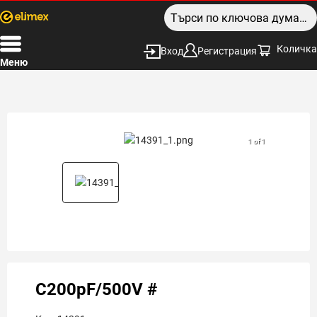
Количка
Вход
Регистрация
Меню
1 of 1
C200pF/500V #