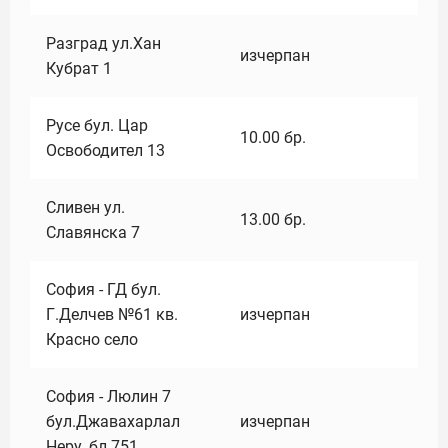
Разград ул.Хан
изчерпан
Кубрат 1
Русе бул. Цар
10.00
бр.
Освободител 13
Сливен ул.
13.00
бр.
Славянска 7
София - ГД бул.
Г.Делчев №61 кв.
изчерпан
Красно село
София - Люлин 7
бул.Джавахарлал
изчерпан
Неру ,бл.751