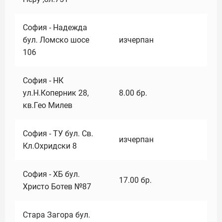
София - Надежда
бул. Ломско шосе
изчерпан
106
София - НК
ул.Н.Коперник 28,
8.00
бр.
кв.Гео Милев
София - ТУ бул. Св.
изчерпан
Кл.Охридски 8
София - ХБ бул.
17.00
бр.
Христо Ботев №87
Стара Загора бул.