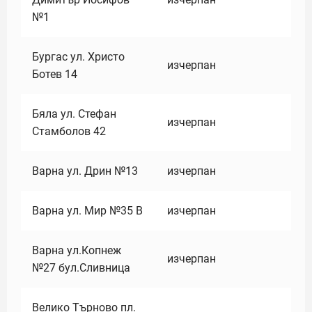
№1
Бургас ул. Христо
изчерпан
Ботев 14
Бяла ул. Стефан
изчерпан
Стамболов 42
Варна ул. Дрин №13
изчерпан
Варна ул. Мир №35 В
изчерпан
Варна ул.Копнеж
изчерпан
№27 бул.Сливница
Велико Търново пл.