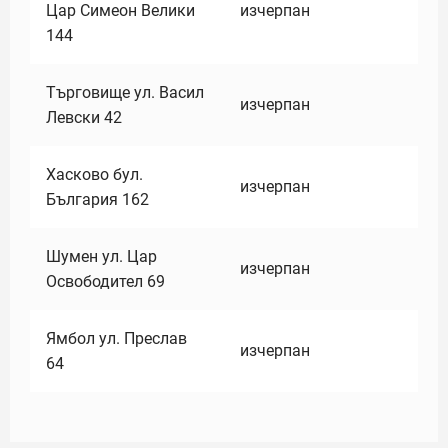
Цар Симеон Велики
изчерпан
144
Търговище ул. Васил
изчерпан
Левски 42
Хасково бул.
изчерпан
България 162
Шумен ул. Цар
изчерпан
Освободител 69
Ямбол ул. Преслав
изчерпан
64