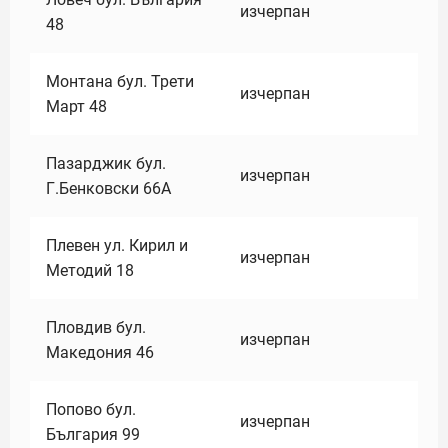
изчерпан
48
Монтана бул. Трети
изчерпан
Март 48
Пазарджик бул.
изчерпан
Г.Бенковски 66А
Плевен ул. Кирил и
изчерпан
Методий 18
Пловдив бул.
изчерпан
Македония 46
Попово бул.
изчерпан
България 99