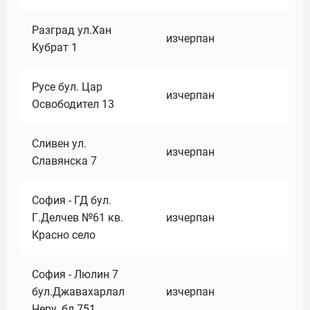
Разград ул.Хан
изчерпан
Кубрат 1
Русе бул. Цар
изчерпан
Освободител 13
Сливен ул.
изчерпан
Славянска 7
София - ГД бул.
Г.Делчев №61 кв.
изчерпан
Красно село
София - Люлин 7
бул.Джавахарлал
изчерпан
Неру ,бл.751