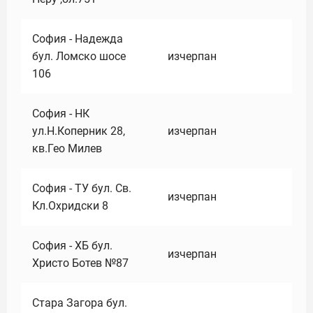
София - Надежда
бул. Ломско шосе
изчерпан
106
София - НК
ул.Н.Коперник 28,
изчерпан
кв.Гео Милев
София - ТУ бул. Св.
изчерпан
Кл.Охридски 8
София - ХБ бул.
изчерпан
Христо Ботев №87
Стара Загора бул.