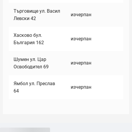
Търговище ул. Васил
изчерпан
Левски 42
Хасково бул.
изчерпан
България 162
Шумен ул. Цар
изчерпан
Освободител 69
Ямбол ул. Преслав
изчерпан
64