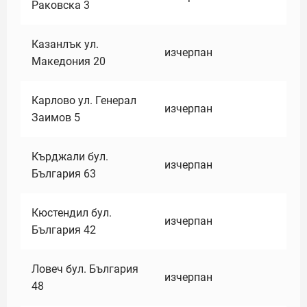
Раковска 3
Казанлък ул.
изчерпан
Македония 20
Карлово ул. Генерал
изчерпан
Заимов 5
Кърджали бул.
изчерпан
България 63
Кюстендил бул.
изчерпан
България 42
Ловеч бул. България
изчерпан
48