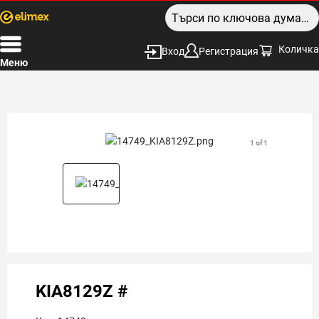
Количка
Вход
Регистрация
Меню
1 of 1
KIA8129Z #