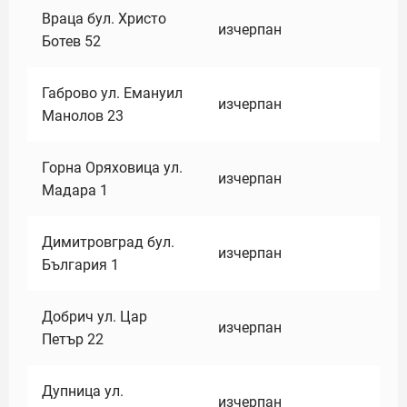
Враца бул. Христо
изчерпан
Ботев 52
Габрово ул. Емануил
изчерпан
Манолов 23
Горна Оряховица ул.
изчерпан
Мадара 1
Димитровград бул.
изчерпан
България 1
Добрич ул. Цар
изчерпан
Петър 22
Дупница ул.
изчерпан