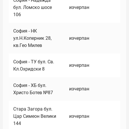
София - Надежда
бул. Ломско шосе
изчерпан
106
София - НК
ул.Н.Коперник 28,
изчерпан
кв.Гео Милев
София - ТУ бул. Св.
изчерпан
Кл.Охридски 8
София - ХБ бул.
изчерпан
Христо Ботев №87
Стара Загора бул.
Цар Симеон Велики
изчерпан
144