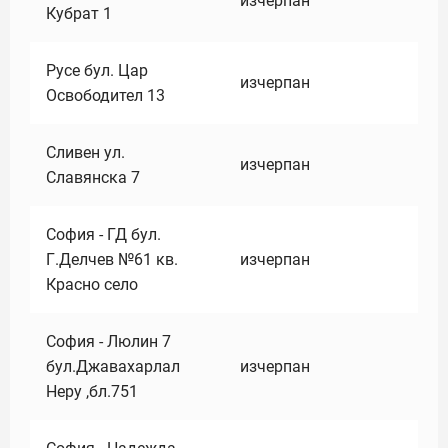
изчерпан
Кубрат 1
Русе бул. Цар
изчерпан
Освободител 13
Сливен ул.
изчерпан
Славянска 7
София - ГД бул.
Г.Делчев №61 кв.
изчерпан
Красно село
София - Люлин 7
бул.Джавахарлал
изчерпан
Неру ,бл.751