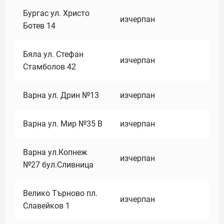
Бургас ул. Христо
изчерпан
Ботев 14
Бяла ул. Стефан
изчерпан
Стамболов 42
Варна ул. Дрин №13
изчерпан
Варна ул. Мир №35 В
изчерпан
Варна ул.Копнеж
изчерпан
№27 бул.Сливница
Велико Търново пл.
изчерпан
Славейков 1