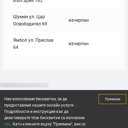
България 162
Шумен ул. Цар
изчерпан
Освободител 69
Ямбол ул. Преслав
изчерпан
64
Ние използваме бисквитки, за да
Приемам
предоставяме нашите онлайн услуги.
Подробности и инструкции как да
деактивирате тези бисквитки са изложени
тук
. Като кликнете върху "Приемам", вие се