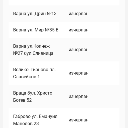
Варна ул. Дрин №13
изчерпан
Варна ул. Мир №35 В
изчерпан
Варна ул.Копнеж
изчерпан
№27 бул.Сливница
Велико Търново пл.
изчерпан
Славейков 1
Враца бул. Христо
изчерпан
Ботев 52
Габрово ул. Емануил
изчерпан
Манолов 23