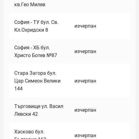
кв.Гео Милев
София - ТУ бул. Св.
изчерпан
Кл.Охридски 8
София - ХБ бул.
изчерпан
Христо Ботев №87
Стара Загора бул.
Цар Симеон Велики
изчерпан
144
Търговище ул. Васил
изчерпан
Левски 42
Хасково бул.
изчерпан