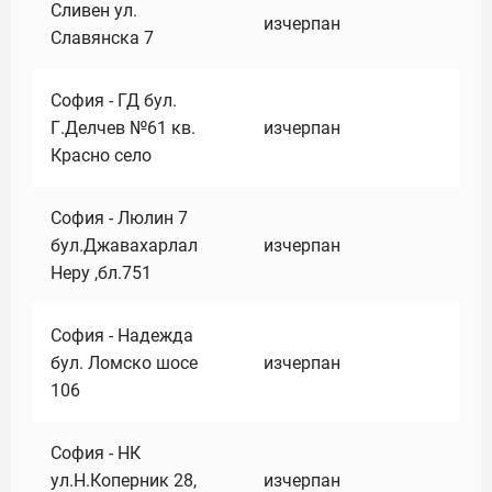
Сливен ул.
изчерпан
Славянска 7
София - ГД бул.
Г.Делчев №61 кв.
изчерпан
Красно село
София - Люлин 7
бул.Джавахарлал
изчерпан
Неру ,бл.751
София - Надежда
бул. Ломско шосе
изчерпан
106
София - НК
ул.Н.Коперник 28,
изчерпан