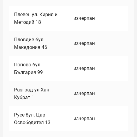
Плевен ул. Кирил и
изчерпан
Методий 18
Пловдив бул.
изчерпан
Македония 46
Попово бул.
изчерпан
България 99
Разград ул.Хан
изчерпан
Кубрат 1
Русе бул. Цар
изчерпан
Освободител 13