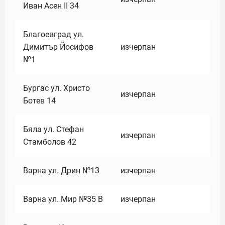
Иван Асен II 34
Благоевград ул.
Димитър Йосифов
изчерпан
№1
Бургас ул. Христо
изчерпан
Ботев 14
Бяла ул. Стефан
изчерпан
Стамболов 42
Варна ул. Дрин №13
изчерпан
Варна ул. Мир №35 В
изчерпан