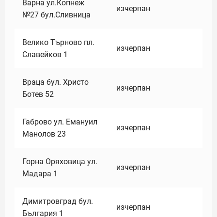
Варна ул.Копнеж
изчерпан
№27 бул.Сливница
Велико Търново пл.
изчерпан
Славейков 1
Враца бул. Христо
изчерпан
Ботев 52
Габрово ул. Емануил
изчерпан
Манолов 23
Горна Оряховица ул.
изчерпан
Мадара 1
Димитровград бул.
изчерпан
България 1