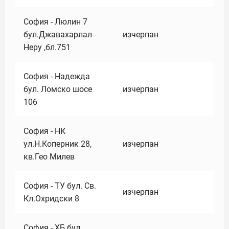
София - Люлин 7
бул.Джавахарлал
изчерпан
Неру ,бл.751
София - Надежда
бул. Ломско шосе
изчерпан
106
София - НК
ул.Н.Коперник 28,
изчерпан
кв.Гео Милев
София - ТУ бул. Св.
изчерпан
Кл.Охридски 8
София - ХБ бул.