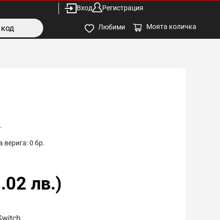
Вход
Регистрация
Моята количка
Любими
.
 верига:
0
бр.
.02
лв.)
Switch