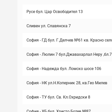
Русе бул. Цар Освободител 13
Сливен ул. Славянска 7
София - ГД бул. Г.Делчев №61 кв. Красно сел
София - Люлин 7 бул.Джавахарлал Неру ,бл.
София - Надежда бул. Ломско шосе 106
София - НК ул.Н.Коперник 28, кв.Гео Милев
София - ТУ бул. Св. Кл.Охридски 8
София - ХБ бул. Христо Ботев №87