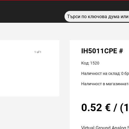
IH5011CPE #
1 of 1
Код:
1520
Наличност на склад:
0
бр
Наличност в магазинната
0.52
€
/
(
1
Virtual Ground Analog 